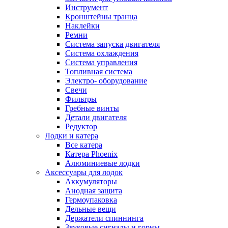
Инструмент
Кронштейны транца
Наклейки
Ремни
Система запуска двигателя
Система охлаждения
Система управления
Топливная система
Электро- оборудование
Свечи
Фильтры
Гребные винты
Детали двигателя
Редуктор
Лодки и катера
Все катера
Катера Phoenix
Алюминиевые лодки
Аксессуары для лодок
Аккумуляторы
Анодная защита
Гермоупаковка
Дельные вещи
Держатели спиннинга
Звуковые сигналы и горны