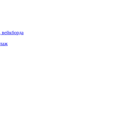
 вейкборда
елаж