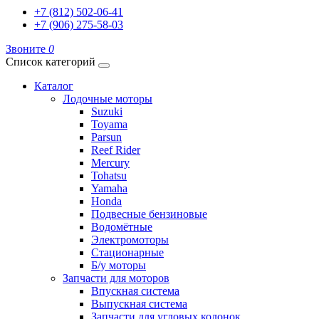
+7 (812) 502-06-41
+7 (906) 275-58-03
Звоните
0
Список категорий
Каталог
Лодочные моторы
Suzuki
Toyama
Parsun
Reef Rider
Mercury
Tohatsu
Yamaha
Honda
Подвесные бензиновые
Водомётные
Электромоторы
Стационарные
Б/у моторы
Запчасти для моторов
Впускная система
Выпускная система
Запчасти для угловых колонок