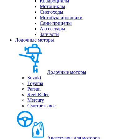
Квадроциклы
Мотоциклы
Снегоходы
Мотобуксировщики
Сани-прицепы
Аксессуары
Запчасти
Лодочные моторы
Лодочные моторы
Suzuki
Toyama
Parsun
Reef Rider
Mercury
Смотреть все
Аксессуары для моторов