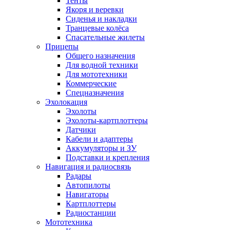
Тенты
Якоря и веревки
Сиденья и накладки
Транцевые колёса
Спасательные жилеты
Прицепы
Общего назначения
Для водной техники
Для мототехники
Коммерческие
Спецназначения
Эхолокация
Эхолоты
Эхолоты-картплоттеры
Датчики
Кабели и адаптеры
Аккумуляторы и ЗУ
Подставки и крепления
Навигация и радиосвязь
Радары
Автопилоты
Навигаторы
Картплоттеры
Радиостанции
Мототехника