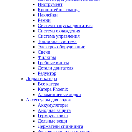
Инструмент
Кронштейны транца
Наклейки
Ремни
Система запуска двигателя
Система охлаждения
Система управления
Топливная система
Электро- оборудование
Свечи
Фильтры
Гребные винты
Детали двигателя
Редуктор
Лодки и катера
Все катера
Катера Phoenix
Алюминиевые лодки
Аксессуары для лодок
Аккумуляторы
Анодная защита
Гермоупаковка
Дельные вещи
Держатели спиннинга
Звуковые сигналы и горны