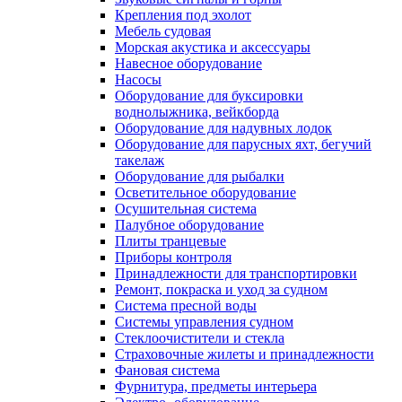
Крепления под эхолот
Мебель судовая
Морская акустика и аксессуары
Навесное оборудование
Насосы
Оборудование для буксировки
воднолыжника, вейкборда
Оборудование для надувных лодок
Оборудование для парусных яхт, бегучий
такелаж
Оборудование для рыбалки
Осветительное оборудование
Осушительная система
Палубное оборудование
Плиты транцевые
Приборы контроля
Принадлежности для транспортировки
Ремонт, покраска и уход за судном
Система пресной воды
Системы управления судном
Стеклоочистители и стекла
Страховочные жилеты и принадлежности
Фановая система
Фурнитура, предметы интерьера