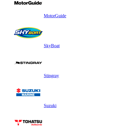
MotorGuide
SkyBoat
Stingray
Suzuki