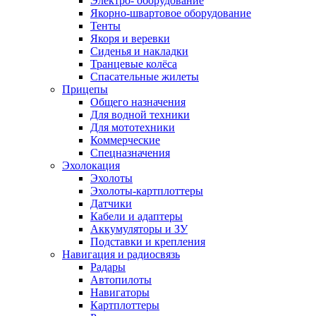
Электро- оборудование
Якорно-швартовое оборудование
Тенты
Якоря и веревки
Сиденья и накладки
Транцевые колёса
Спасательные жилеты
Прицепы
Общего назначения
Для водной техники
Для мототехники
Коммерческие
Спецназначения
Эхолокация
Эхолоты
Эхолоты-картплоттеры
Датчики
Кабели и адаптеры
Аккумуляторы и ЗУ
Подставки и крепления
Навигация и радиосвязь
Радары
Автопилоты
Навигаторы
Картплоттеры