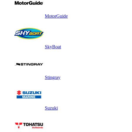
MotorGuide
SkyBoat
Stingray
Suzuki