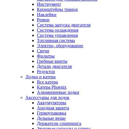
Инструмент
Кронштейны транца
Наклейки
Ремни
Система запуска двигателя
Система охлаждения
Система управления
Топливная система
Электро- оборудование
Свечи
Фильтры
Гребные винты
Детали двигателя
Редуктор
Лодки и катера
Все катера
Катера Phoenix
Алюминиевые лодки
Аксессуары для лодок
Аккумуляторы
Анодная защита
Гермоупаковка
Дельные вещи
Держатели спиннинга
Звуковые сигналы и горны