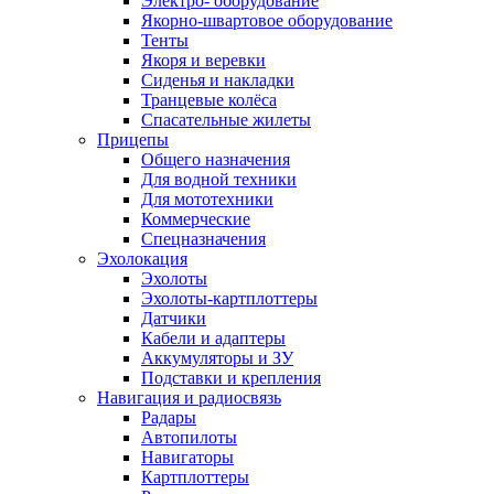
Электро- оборудование
Якорно-швартовое оборудование
Тенты
Якоря и веревки
Сиденья и накладки
Транцевые колёса
Спасательные жилеты
Прицепы
Общего назначения
Для водной техники
Для мототехники
Коммерческие
Спецназначения
Эхолокация
Эхолоты
Эхолоты-картплоттеры
Датчики
Кабели и адаптеры
Аккумуляторы и ЗУ
Подставки и крепления
Навигация и радиосвязь
Радары
Автопилоты
Навигаторы
Картплоттеры