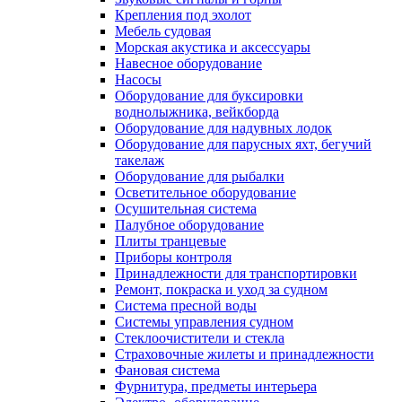
Крепления под эхолот
Мебель судовая
Морская акустика и аксессуары
Навесное оборудование
Насосы
Оборудование для буксировки
воднолыжника, вейкборда
Оборудование для надувных лодок
Оборудование для парусных яхт, бегучий
такелаж
Оборудование для рыбалки
Осветительное оборудование
Осушительная система
Палубное оборудование
Плиты транцевые
Приборы контроля
Принадлежности для транспортировки
Ремонт, покраска и уход за судном
Система пресной воды
Системы управления судном
Стеклоочистители и стекла
Страховочные жилеты и принадлежности
Фановая система
Фурнитура, предметы интерьера