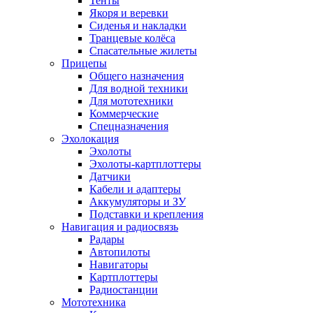
Тенты
Якоря и веревки
Сиденья и накладки
Транцевые колёса
Спасательные жилеты
Прицепы
Общего назначения
Для водной техники
Для мототехники
Коммерческие
Спецназначения
Эхолокация
Эхолоты
Эхолоты-картплоттеры
Датчики
Кабели и адаптеры
Аккумуляторы и ЗУ
Подставки и крепления
Навигация и радиосвязь
Радары
Автопилоты
Навигаторы
Картплоттеры
Радиостанции
Мототехника