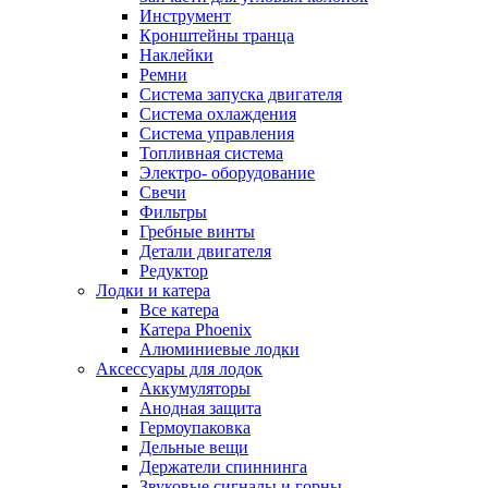
Инструмент
Кронштейны транца
Наклейки
Ремни
Система запуска двигателя
Система охлаждения
Система управления
Топливная система
Электро- оборудование
Свечи
Фильтры
Гребные винты
Детали двигателя
Редуктор
Лодки и катера
Все катера
Катера Phoenix
Алюминиевые лодки
Аксессуары для лодок
Аккумуляторы
Анодная защита
Гермоупаковка
Дельные вещи
Держатели спиннинга
Звуковые сигналы и горны