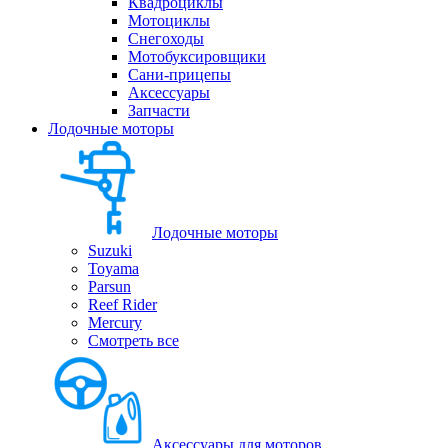
Квадроциклы
Мотоциклы
Снегоходы
Мотобуксировщики
Сани-прицепы
Аксессуары
Запчасти
Лодочные моторы
Лодочные моторы
Suzuki
Toyama
Parsun
Reef Rider
Mercury
Смотреть все
Аксессуары для моторов