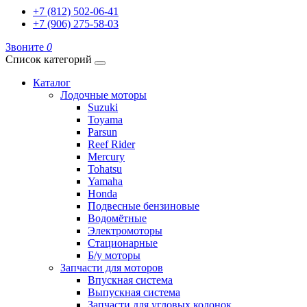
+7 (812) 502-06-41
+7 (906) 275-58-03
Звоните
0
Список категорий
Каталог
Лодочные моторы
Suzuki
Toyama
Parsun
Reef Rider
Mercury
Tohatsu
Yamaha
Honda
Подвесные бензиновые
Водомётные
Электромоторы
Стационарные
Б/у моторы
Запчасти для моторов
Впускная система
Выпускная система
Запчасти для угловых колонок