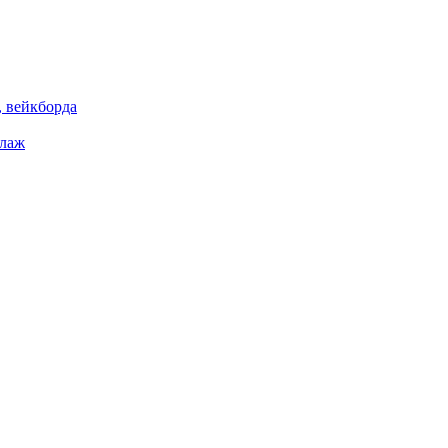
 вейкборда
елаж