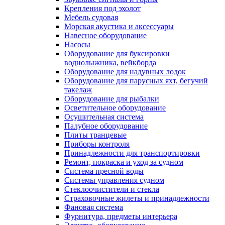
Крепления под эхолот
Мебель судовая
Морская акустика и аксессуары
Навесное оборудование
Насосы
Оборудование для буксировки
воднолыжника, вейкборда
Оборудование для надувных лодок
Оборудование для парусных яхт, бегучий
такелаж
Оборудование для рыбалки
Осветительное оборудование
Осушительная система
Палубное оборудование
Плиты транцевые
Приборы контроля
Принадлежности для транспортировки
Ремонт, покраска и уход за судном
Система пресной воды
Системы управления судном
Стеклоочистители и стекла
Страховочные жилеты и принадлежности
Фановая система
Фурнитура, предметы интерьера