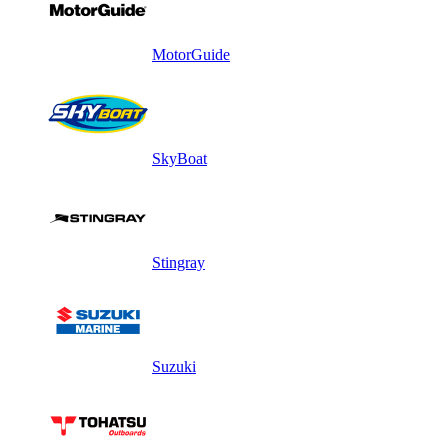
MotorGuide
SkyBoat
Stingray
Suzuki