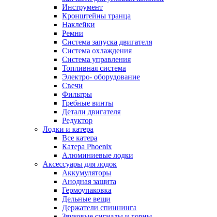
Инструмент
Кронштейны транца
Наклейки
Ремни
Система запуска двигателя
Система охлаждения
Система управления
Топливная система
Электро- оборудование
Свечи
Фильтры
Гребные винты
Детали двигателя
Редуктор
Лодки и катера
Все катера
Катера Phoenix
Алюминиевые лодки
Аксессуары для лодок
Аккумуляторы
Анодная защита
Гермоупаковка
Дельные вещи
Держатели спиннинга
Звуковые сигналы и горны