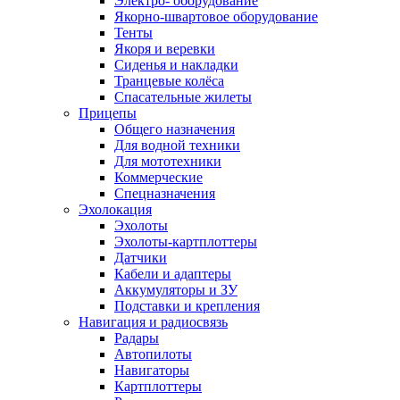
Электро- оборудование
Якорно-швартовое оборудование
Тенты
Якоря и веревки
Сиденья и накладки
Транцевые колёса
Спасательные жилеты
Прицепы
Общего назначения
Для водной техники
Для мототехники
Коммерческие
Спецназначения
Эхолокация
Эхолоты
Эхолоты-картплоттеры
Датчики
Кабели и адаптеры
Аккумуляторы и ЗУ
Подставки и крепления
Навигация и радиосвязь
Радары
Автопилоты
Навигаторы
Картплоттеры