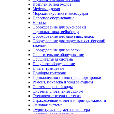
Крепления под эхолот
Мебель судовая
Морская акустика и аксессуары
Навесное оборудование
Насосы
Оборудование для буксировки
воднолыжника, вейкборда
Оборудование для надувных лодок
Оборудование для парусных яхт, бегучий
такелаж
Оборудование для рыбалки
Осветительное оборудование
Осушительная система
Палубное оборудование
Плиты транцевые
Приборы контроля
Принадлежности для транспортировки
Ремонт, покраска и уход за судном
Система пресной воды
Системы управления судном
Стеклоочистители и стекла
Страховочные жилеты и принадлежности
Фановая система
Фурнитура, предметы интерьера