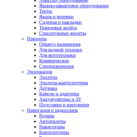
Электро- оборудование
Якорно-швартовое оборудование
Тенты
Якоря и веревки
Сиденья и накладки
Транцевые колёса
Спасательные жилеты
Прицепы
Общего назначения
Для водной техники
Для мототехники
Коммерческие
Спецназначения
Эхолокация
Эхолоты
Эхолоты-картплоттеры
Датчики
Кабели и адаптеры
Аккумуляторы и ЗУ
Подставки и крепления
Навигация и радиосвязь
Радары
Автопилоты
Навигаторы
Картплоттеры