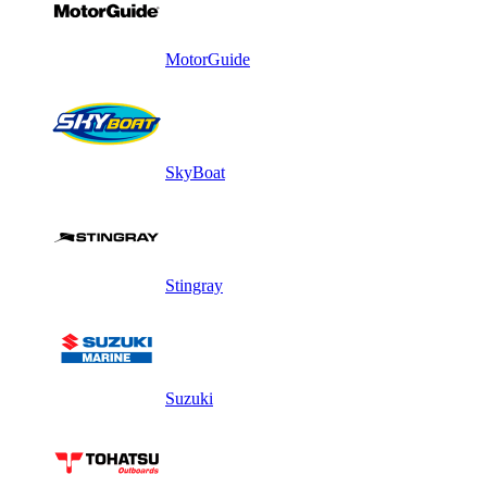
MotorGuide
SkyBoat
Stingray
Suzuki