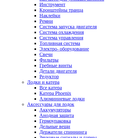
Инструмент
Кронштейны транца
Наклейки
Ремни
Система запуска двигателя
Система охлаждения
Система управления
Топливная система
Электро- оборудование
Свечи
Фильтры
Гребные винты
Детали двигателя
Редуктор
Лодки и катера
Все катера
Катера Phoenix
Алюминиевые лодки
Аксессуары для лодок
Аккумуляторы
Анодная защита
Гермоупаковка
Дельные вещи
Держатели спиннинга
Звуковые сигналы и горны