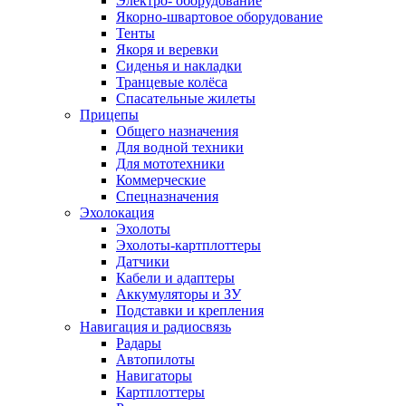
Электро- оборудование
Якорно-швартовое оборудование
Тенты
Якоря и веревки
Сиденья и накладки
Транцевые колёса
Спасательные жилеты
Прицепы
Общего назначения
Для водной техники
Для мототехники
Коммерческие
Спецназначения
Эхолокация
Эхолоты
Эхолоты-картплоттеры
Датчики
Кабели и адаптеры
Аккумуляторы и ЗУ
Подставки и крепления
Навигация и радиосвязь
Радары
Автопилоты
Навигаторы
Картплоттеры