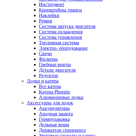
Инструмент
Кронштейны транца
Наклейки
Ремни
Система запуска двигателя
Система охлаждения
Система управления
Топливная система
Электро- оборудование
Свечи
Фильтры
Гребные винты
Детали двигателя
Редуктор
Лодки и катера
Все катера
Катера Phoenix
Алюминиевые лодки
Аксессуары для лодок
Аккумуляторы
Анодная защита
Гермоупаковка
Дельные вещи
Держатели спиннинга
Звуковые сигналы и горны