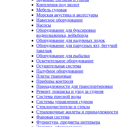
Крепления под эхолот
Мебель судовая
Морская акустика и аксессуары
Навесное оборудование
Насосы
Оборудование для буксировки
воднолыжника, вейкборда
Оборудование для надувных лодок
Оборудование для парусных яхт, бегучий
такелаж
Оборудование для рыбалки
Осветительное оборудование
Осушительная система
Палубное оборудование
Плиты транцевые
Приборы контроля
Принадлежности для транспортировки
Ремонт, покраска и уход за судном
Система пресной воды
Системы управления судном
Стеклоочистители и стекла
Страховочные жилеты и принадлежности
Фановая система
Фурнитура, предметы интерьера