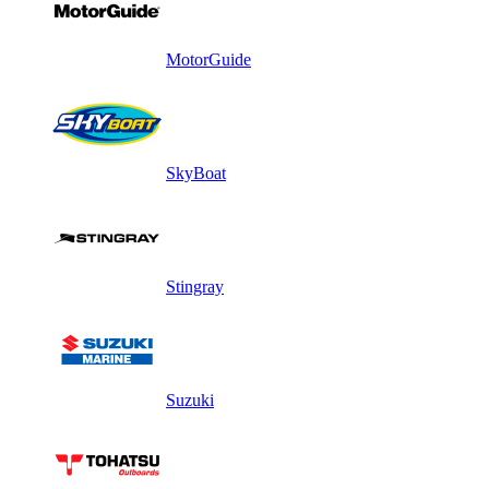
MotorGuide
SkyBoat
Stingray
Suzuki