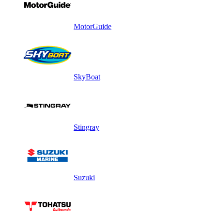
MotorGuide
SkyBoat
Stingray
Suzuki