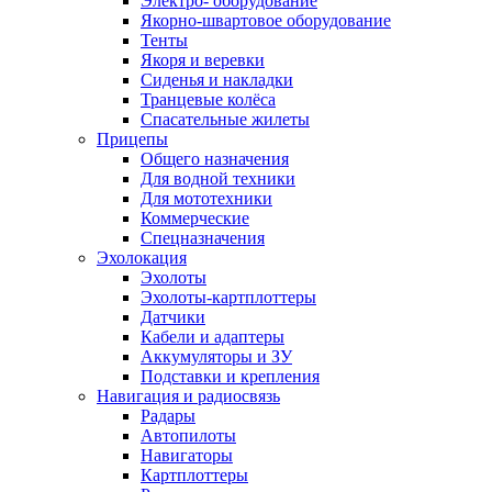
Электро- оборудование
Якорно-швартовое оборудование
Тенты
Якоря и веревки
Сиденья и накладки
Транцевые колёса
Спасательные жилеты
Прицепы
Общего назначения
Для водной техники
Для мототехники
Коммерческие
Спецназначения
Эхолокация
Эхолоты
Эхолоты-картплоттеры
Датчики
Кабели и адаптеры
Аккумуляторы и ЗУ
Подставки и крепления
Навигация и радиосвязь
Радары
Автопилоты
Навигаторы
Картплоттеры