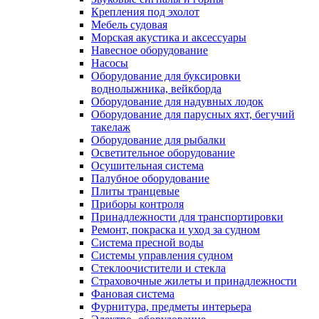
Крепления под эхолот
Мебель судовая
Морская акустика и аксессуары
Навесное оборудование
Насосы
Оборудование для буксировки
воднолыжника, вейкборда
Оборудование для надувных лодок
Оборудование для парусных яхт, бегучий
такелаж
Оборудование для рыбалки
Осветительное оборудование
Осушительная система
Палубное оборудование
Плиты транцевые
Приборы контроля
Принадлежности для транспортировки
Ремонт, покраска и уход за судном
Система пресной воды
Системы управления судном
Стеклоочистители и стекла
Страховочные жилеты и принадлежности
Фановая система
Фурнитура, предметы интерьера