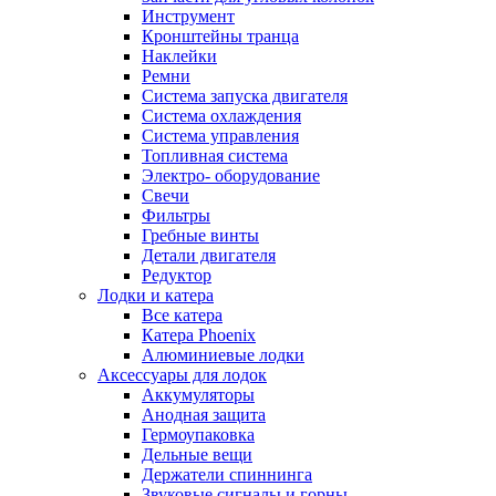
Инструмент
Кронштейны транца
Наклейки
Ремни
Система запуска двигателя
Система охлаждения
Система управления
Топливная система
Электро- оборудование
Свечи
Фильтры
Гребные винты
Детали двигателя
Редуктор
Лодки и катера
Все катера
Катера Phoenix
Алюминиевые лодки
Аксессуары для лодок
Аккумуляторы
Анодная защита
Гермоупаковка
Дельные вещи
Держатели спиннинга
Звуковые сигналы и горны