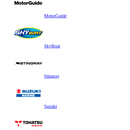
MotorGuide
SkyBoat
Stingray
Suzuki