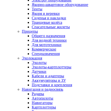
Электро- оборудование
Якорно-швартовое оборудование
Тенты
Якоря и веревки
Сиденья и накладки
Транцевые колёса
Спасательные жилеты
Прицепы
Общего назначения
Для водной техники
Для мототехники
Коммерческие
Спецназначения
Эхолокация
Эхолоты
Эхолоты-картплоттеры
Датчики
Кабели и адаптеры
Аккумуляторы и ЗУ
Подставки и крепления
Навигация и радиосвязь
Радары
Автопилоты
Навигаторы
Картплоттеры