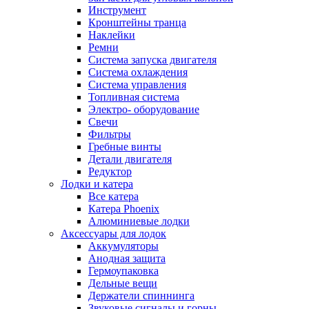
Инструмент
Кронштейны транца
Наклейки
Ремни
Система запуска двигателя
Система охлаждения
Система управления
Топливная система
Электро- оборудование
Свечи
Фильтры
Гребные винты
Детали двигателя
Редуктор
Лодки и катера
Все катера
Катера Phoenix
Алюминиевые лодки
Аксессуары для лодок
Аккумуляторы
Анодная защита
Гермоупаковка
Дельные вещи
Держатели спиннинга
Звуковые сигналы и горны