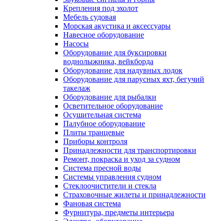
Крепления под эхолот
Мебель судовая
Морская акустика и аксессуары
Навесное оборудование
Насосы
Оборудование для буксировки
воднолыжника, вейкборда
Оборудование для надувных лодок
Оборудование для парусных яхт, бегучий
такелаж
Оборудование для рыбалки
Осветительное оборудование
Осушительная система
Палубное оборудование
Плиты транцевые
Приборы контроля
Принадлежности для транспортировки
Ремонт, покраска и уход за судном
Система пресной воды
Системы управления судном
Стеклоочистители и стекла
Страховочные жилеты и принадлежности
Фановая система
Фурнитура, предметы интерьера