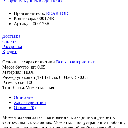
В корзину
Купить в один клик
Производитель:
REAKTOR
Код товара:
000173R
Артикул:
000173R
Доставка
Оплата
Рассрочка
Кредит
Основные характеристики
Все характеристики
Масса брутто, кг:
0.05
Материал:
ПВХ
Размер упаковки ДхШхВ, м:
0.04x0.15x0.03
Размер, см²:
100
Тип:
Латка-Моментальная
Описание
Характеристики
Отзывы (0)
Моментальная латка – мгновенный, аварийный ремонт в
экстремальных условиях. Моментальное устранение пробоин,
протечек, проколов и т.п. повреждений любых изделий в