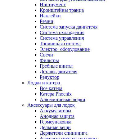
Инструмент
Кронштейны транца
Наклейки
Ремни
Система запуска двигателя
Система охлаждения
Система управления
Топливная система
Электро- оборудование
Свечи
Фильтры
Гребные винты
Детали двигателя
Редуктор
Лодки и катера
Все катера
Катера Phoenix
Алюминиевые лодки
Аксессуары для лодок
Аккумуляторы
Анодная защита
Гермоупаковка
Дельные вещи
Держатели спиннинга
Звуковые сигналы и горны