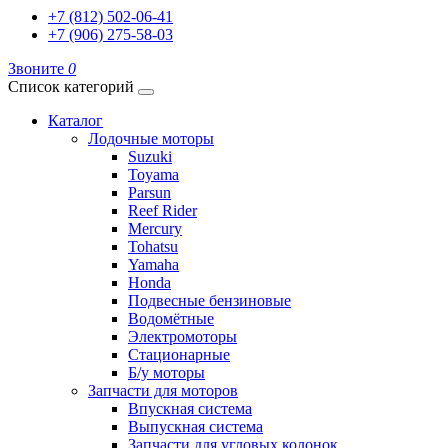
+7 (812) 502-06-41
+7 (906) 275-58-03
Звоните
0
Список категорий
Каталог
Лодочные моторы
Suzuki
Toyama
Parsun
Reef Rider
Mercury
Tohatsu
Yamaha
Honda
Подвесные бензиновые
Водомётные
Электромоторы
Стационарные
Б/у моторы
Запчасти для моторов
Впускная система
Выпускная система
Запчасти для угловых колонок