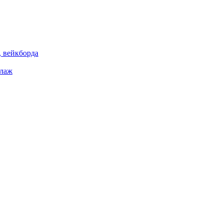
 вейкборда
елаж