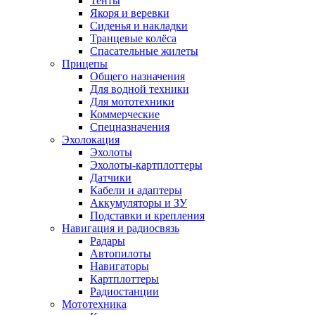
Тенты
Якоря и веревки
Сиденья и накладки
Транцевые колёса
Спасательные жилеты
Прицепы
Общего назначения
Для водной техники
Для мототехники
Коммерческие
Спецназначения
Эхолокация
Эхолоты
Эхолоты-картплоттеры
Датчики
Кабели и адаптеры
Аккумуляторы и ЗУ
Подставки и крепления
Навигация и радиосвязь
Радары
Автопилоты
Навигаторы
Картплоттеры
Радиостанции
Мототехника