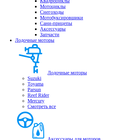
Квадроциклы
Мотоциклы
Снегоходы
Мотобуксировщики
Сани-прицепы
Аксессуары
Запчасти
Лодочные моторы
Лодочные моторы
Suzuki
Toyama
Parsun
Reef Rider
Mercury
Смотреть все
Аксессуары для моторов