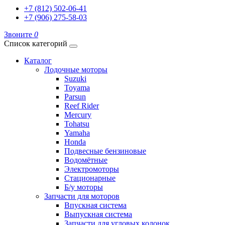
+7 (812) 502-06-41
+7 (906) 275-58-03
Звоните
0
Список категорий
Каталог
Лодочные моторы
Suzuki
Toyama
Parsun
Reef Rider
Mercury
Tohatsu
Yamaha
Honda
Подвесные бензиновые
Водомётные
Электромоторы
Стационарные
Б/у моторы
Запчасти для моторов
Впускная система
Выпускная система
Запчасти для угловых колонок