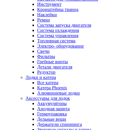
Инструмент
Кронштейны транца
Наклейки
Ремни
Система запуска двигателя
Система охлаждения
Система управления
Топливная система
Электро- оборудование
Свечи
Фильтры
Гребные винты
Детали двигателя
Редуктор
Лодки и катера
Все катера
Катера Phoenix
Алюминиевые лодки
Аксессуары для лодок
Аккумуляторы
Анодная защита
Гермоупаковка
Дельные вещи
Держатели спиннинга
Звуковые сигналы и горны