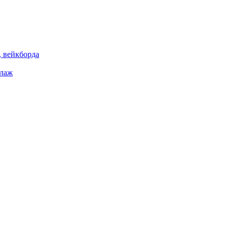
 вейкборда
елаж