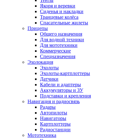
Тенты
Якоря и веревки
Сиденья и накладки
Транцевые колёса
Спасательные жилеты
Прицепы
Общего назначения
Для водной техники
Для мототехники
Коммерческие
Спецназначения
Эхолокация
Эхолоты
Эхолоты-картплоттеры
Датчики
Кабели и адаптеры
Аккумуляторы и ЗУ
Подставки и крепления
Навигация и радиосвязь
Радары
Автопилоты
Навигаторы
Картплоттеры
Радиостанции
Мототехника