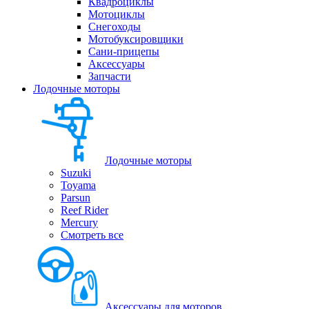
Квадроциклы
Мотоциклы
Снегоходы
Мотобуксировщики
Сани-прицепы
Аксессуары
Запчасти
Лодочные моторы
Лодочные моторы
Suzuki
Toyama
Parsun
Reef Rider
Mercury
Смотреть все
Аксессуары для моторов