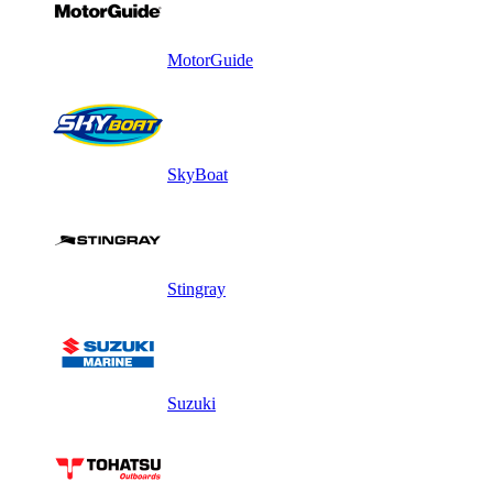
MotorGuide
SkyBoat
Stingray
Suzuki