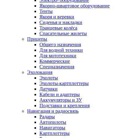
Электро- оборудование
Якорно-швартовое оборудование
Тенты
Якоря и веревки
Сиденья и накладки
Транцевые колёса
Спасательные жилеты
Прицепы
Общего назначения
Для водной техники
Для мототехники
Коммерческие
Спецназначения
Эхолокация
Эхолоты
Эхолоты-картплоттеры
Датчики
Кабели и адаптеры
Аккумуляторы и ЗУ
Подставки и крепления
Навигация и радиосвязь
Радары
Автопилоты
Навигаторы
Картплоттеры