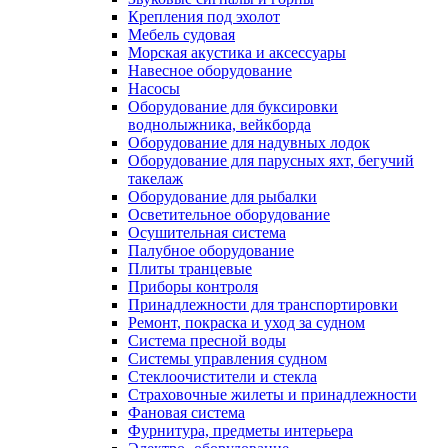
Крепления под эхолот
Мебель судовая
Морская акустика и аксессуары
Навесное оборудование
Насосы
Оборудование для буксировки
воднолыжника, вейкборда
Оборудование для надувных лодок
Оборудование для парусных яхт, бегучий
такелаж
Оборудование для рыбалки
Осветительное оборудование
Осушительная система
Палубное оборудование
Плиты транцевые
Приборы контроля
Принадлежности для транспортировки
Ремонт, покраска и уход за судном
Система пресной воды
Системы управления судном
Стеклоочистители и стекла
Страховочные жилеты и принадлежности
Фановая система
Фурнитура, предметы интерьера