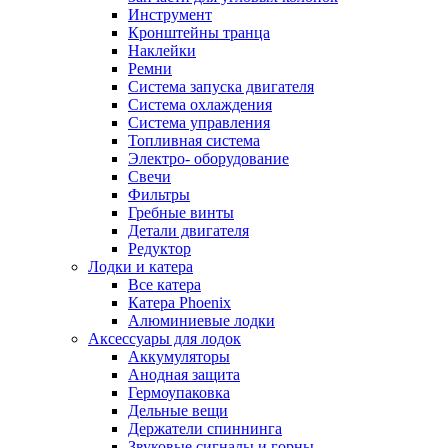
Инструмент
Кронштейны транца
Наклейки
Ремни
Система запуска двигателя
Система охлаждения
Система управления
Топливная система
Электро- оборудование
Свечи
Фильтры
Гребные винты
Детали двигателя
Редуктор
Лодки и катера
Все катера
Катера Phoenix
Алюминиевые лодки
Аксессуары для лодок
Аккумуляторы
Анодная защита
Гермоупаковка
Дельные вещи
Держатели спиннинга
Звуковые сигналы и горны