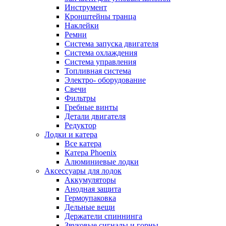
Инструмент
Кронштейны транца
Наклейки
Ремни
Система запуска двигателя
Система охлаждения
Система управления
Топливная система
Электро- оборудование
Свечи
Фильтры
Гребные винты
Детали двигателя
Редуктор
Лодки и катера
Все катера
Катера Phoenix
Алюминиевые лодки
Аксессуары для лодок
Аккумуляторы
Анодная защита
Гермоупаковка
Дельные вещи
Держатели спиннинга
Звуковые сигналы и горны