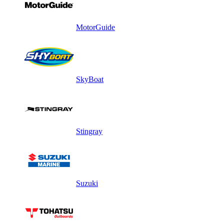
MotorGuide
SkyBoat
Stingray
Suzuki