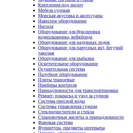
Крепления под эхолот
Мебель судовая
Морская акустика и аксессуары
Навесное оборудование
Насосы
Оборудование для буксировки
воднолыжника, вейкборда
Оборудование для надувных лодок
Оборудование для парусных яхт, бегучий
такелаж
Оборудование для рыбалки
Осветительное оборудование
Осушительная система
Палубное оборудование
Плиты транцевые
Приборы контроля
Принадлежности для транспортировки
Ремонт, покраска и уход за судном
Система пресной воды
Системы управления судном
Стеклоочистители и стекла
Страховочные жилеты и принадлежности
Фановая система
Фурнитура, предметы интерьера