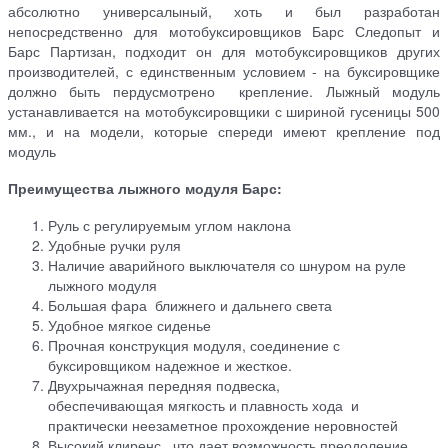
абсолютно универсалыный, хоть и был разработан
непосредственно для мотобуксировщиков Барс Следопыт и
Барс Партизан, подходит он для мотобуксировщиков других
производителей, с единственным условием - на буксировщике
должно быть пердусмотрено крепление. Лыжный модуль
устанавливается на мотобуксировщики с шириной гусеницы 500
мм., и на модели, которые спереди имеют крепление под
модуль
Преимущества лыжного модуля Барс:
Руль с регулируемым углом наклона
Удобные ручки руля
Наличие аварийного выключателя со шнуром на руле
лыжного модуля
Большая фара ближнего и дальнего света
Удобное мягкое сиденье
Прочная конструкция модуля, соединение с
буксировщиком надежное и жесткое.
Двухрычажная передняя подвеска,
обеспечивающая мягкость и плавность хода и
практически неезаметное прохождение неровностей
Высокий клиренс , что дает возможность преодоление