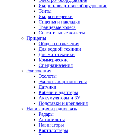
Электро- оборудование
Якорно-швартовое оборудование
Тенты
Якоря и веревки
Сиденья и накладки
Транцевые колёса
Спасательные жилеты
Прицепы
Общего назначения
Для водной техники
Для мототехники
Коммерческие
Спецназначения
Эхолокация
Эхолоты
Эхолоты-картплоттеры
Датчики
Кабели и адаптеры
Аккумуляторы и ЗУ
Подставки и крепления
Навигация и радиосвязь
Радары
Автопилоты
Навигаторы
Картплоттеры