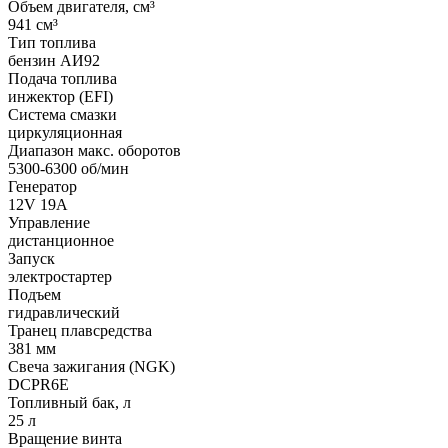
Объем двигателя, см³
941 см³
Тип топлива
бензин АИ92
Подача топлива
инжектор (EFI)
Система смазки
циркуляционная
Диапазон макс. оборотов
5300-6300 об/мин
Генератор
12V 19A
Управление
дистанционное
Запуск
электростартер
Подъем
гидравлический
Транец плавсредства
381 мм
Свеча зажигания (NGK)
DCPR6E
Топливный бак, л
25 л
Вращение винта