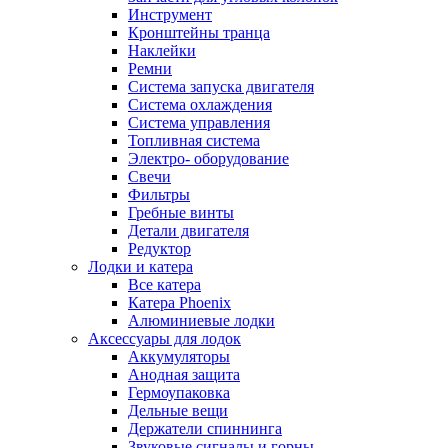
Инструмент
Кронштейны транца
Наклейки
Ремни
Система запуска двигателя
Система охлаждения
Система управления
Топливная система
Электро- оборудование
Свечи
Фильтры
Гребные винты
Детали двигателя
Редуктор
Лодки и катера
Все катера
Катера Phoenix
Алюминиевые лодки
Аксессуары для лодок
Аккумуляторы
Анодная защита
Гермоупаковка
Дельные вещи
Держатели спиннинга
Звуковые сигналы и горны