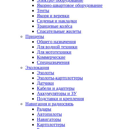
Электро- оборудование
Якорно-швартовое оборудование
Тенты
Якоря и веревки
Сиденья и накладки
Транцевые колёса
Спасательные жилеты
Прицепы
Общего назначения
Для водной техники
Для мототехники
Коммерческие
Спецназначения
Эхолокация
Эхолоты
Эхолоты-картплоттеры
Датчики
Кабели и адаптеры
Аккумуляторы и ЗУ
Подставки и крепления
Навигация и радиосвязь
Радары
Автопилоты
Навигаторы
Картплоттеры