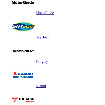
MotorGuide
SkyBoat
Stingray
Suzuki