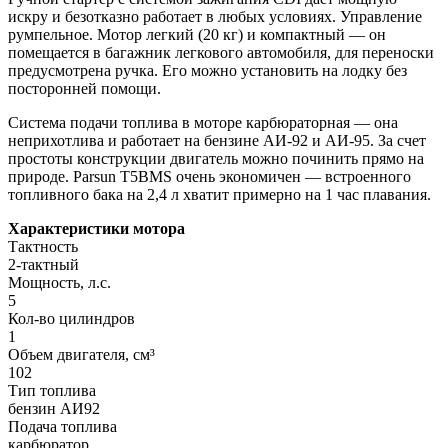
искру и безотказно работает в любых условиях. Управление
румпельное. Мотор легкий (20 кг) и компактный — он
помещается в багажник легкового автомобиля, для переноски
предусмотрена ручка. Его можно установить на лодку без
посторонней помощи.
Система подачи топлива в моторе карбюраторная — она
неприхотлива и работает на бензине АИ-92 и АИ-95. За счет
простоты конструкции двигатель можно починить прямо на
природе. Parsun T5BMS очень экономичен — встроенного
топливного бака на 2,4 л хватит примерно на 1 час плавания.
Характеристики мотора
Тактность
2-тактный
Мощность, л.с.
5
Кол-во цилиндров
1
Объем двигателя, см³
102
Тип топлива
бензин АИ92
Подача топлива
карбюратор