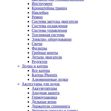
Инструмент
Кронштейны транца
Наклейки
Ремни
Система запуска двигателя
Система охлаждения
Система управления
Топливная система
Электро- оборудование
Свечи
Фильтры
Гребные винты
Детали двигателя
Редуктор
Лодки и катера
Все катера
Катера Phoenix
Алюминиевые лодки
Аксессуары для лодок
Аккумуляторы
Анодная защита
Гермоупаковка
Дельные вещи
Держатели спиннинга
Звуковые сигналы и горны