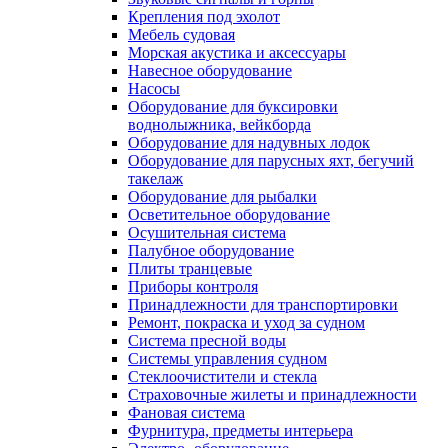
Крепления под эхолот
Мебель судовая
Морская акустика и аксессуары
Навесное оборудование
Насосы
Оборудование для буксировки
воднолыжника, вейкборда
Оборудование для надувных лодок
Оборудование для парусных яхт, бегучий
такелаж
Оборудование для рыбалки
Осветительное оборудование
Осушительная система
Палубное оборудование
Плиты транцевые
Приборы контроля
Принадлежности для транспортировки
Ремонт, покраска и уход за судном
Система пресной воды
Системы управления судном
Стеклоочистители и стекла
Страховочные жилеты и принадлежности
Фановая система
Фурнитура, предметы интерьера