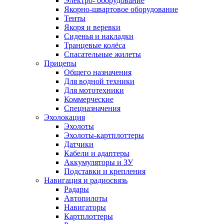
Электро- оборудование
Якорно-швартовое оборудование
Тенты
Якоря и веревки
Сиденья и накладки
Транцевые колёса
Спасательные жилеты
Прицепы
Общего назначения
Для водной техники
Для мототехники
Коммерческие
Спецназначения
Эхолокация
Эхолоты
Эхолоты-картплоттеры
Датчики
Кабели и адаптеры
Аккумуляторы и ЗУ
Подставки и крепления
Навигация и радиосвязь
Радары
Автопилоты
Навигаторы
Картплоттеры