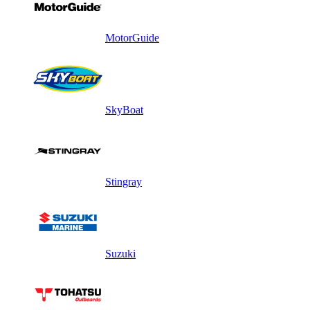
MotorGuide
SkyBoat
Stingray
Suzuki