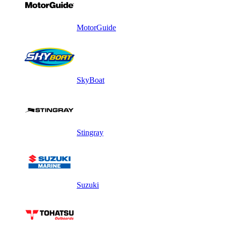
MotorGuide
SkyBoat
Stingray
Suzuki