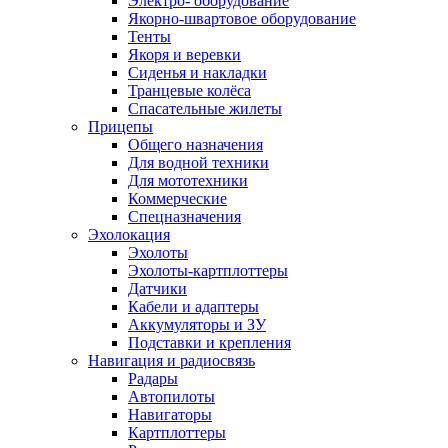
Электро- оборудование
Якорно-швартовое оборудование
Тенты
Якоря и веревки
Сиденья и накладки
Транцевые колёса
Спасательные жилеты
Прицепы
Общего назначения
Для водной техники
Для мототехники
Коммерческие
Спецназначения
Эхолокация
Эхолоты
Эхолоты-картплоттеры
Датчики
Кабели и адаптеры
Аккумуляторы и ЗУ
Подставки и крепления
Навигация и радиосвязь
Радары
Автопилоты
Навигаторы
Картплоттеры