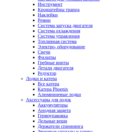
Инструмент
Кронштейны транца
Наклейки
Ремни
Система запуска двигателя
Система охлаждения
Система управления
Топливная система
Электро- оборудование
Свечи
Фильтры
Гребные винты
Детали двигателя
Редуктор
Лодки и катера
Все катера
Катера Phoenix
Алюминиевые лодки
Аксессуары для лодок
Аккумуляторы
Анодная защита
Гермоупаковка
Дельные вещи
Держатели спиннинга
Звуковые сигналы и горны