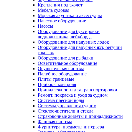
Крепления под эхолот
Мебель судовая
Морская акустика и аксессуары
Навесное оборудование
Насосы
Оборудование для буксировки
воднолыжника, вейкборда
Оборудование для надувных лодок
Оборудование для парусных яхт, бегучий
такелаж
Оборудование для рыбалки
Осветительное оборудование
Осушительная система
Палубное оборудование
Плиты транцевые
Приборы контроля
Принадлежности для транспортировки
Ремонт, покраска и уход за судном
Система пресной воды
Системы управления судном
Стеклоочистители и стекла
Страховочные жилеты и принадлежности
Фановая система
Фурнитура, предметы интерьера