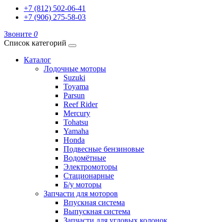
+7 (812) 502-06-41
+7 (906) 275-58-03
Звоните
0
Список категорий
Каталог
Лодочные моторы
Suzuki
Toyama
Parsun
Reef Rider
Mercury
Tohatsu
Yamaha
Honda
Подвесные бензиновые
Водомётные
Электромоторы
Стационарные
Б/у моторы
Запчасти для моторов
Впускная система
Выпускная система
Запчасти для угловых колонок