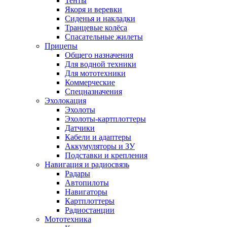
Тенты
Якоря и веревки
Сиденья и накладки
Транцевые колёса
Спасательные жилеты
Прицепы
Общего назначения
Для водной техники
Для мототехники
Коммерческие
Спецназначения
Эхолокация
Эхолоты
Эхолоты-картплоттеры
Датчики
Кабели и адаптеры
Аккумуляторы и ЗУ
Подставки и крепления
Навигация и радиосвязь
Радары
Автопилоты
Навигаторы
Картплоттеры
Радиостанции
Мототехника