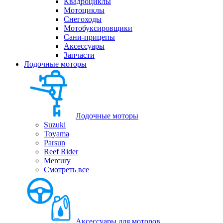
Квадроциклы
Мотоциклы
Снегоходы
Мотобуксировщики
Сани-прицепы
Аксессуары
Запчасти
Лодочные моторы
Лодочные моторы
Suzuki
Toyama
Parsun
Reef Rider
Mercury
Смотреть все
Аксессуары для моторов