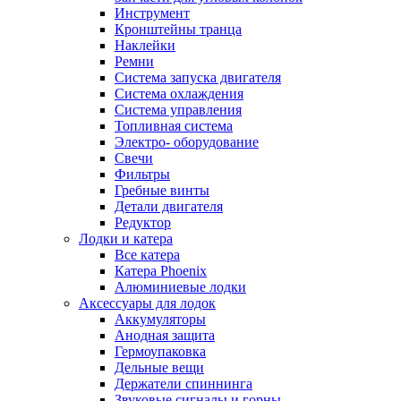
Инструмент
Кронштейны транца
Наклейки
Ремни
Система запуска двигателя
Система охлаждения
Система управления
Топливная система
Электро- оборудование
Свечи
Фильтры
Гребные винты
Детали двигателя
Редуктор
Лодки и катера
Все катера
Катера Phoenix
Алюминиевые лодки
Аксессуары для лодок
Аккумуляторы
Анодная защита
Гермоупаковка
Дельные вещи
Держатели спиннинга
Звуковые сигналы и горны