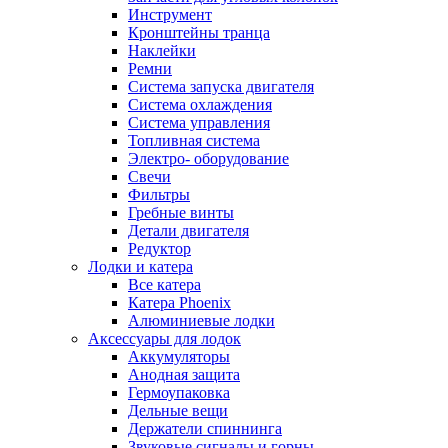
Инструмент
Кронштейны транца
Наклейки
Ремни
Система запуска двигателя
Система охлаждения
Система управления
Топливная система
Электро- оборудование
Свечи
Фильтры
Гребные винты
Детали двигателя
Редуктор
Лодки и катера
Все катера
Катера Phoenix
Алюминиевые лодки
Аксессуары для лодок
Аккумуляторы
Анодная защита
Гермоупаковка
Дельные вещи
Держатели спиннинга
Звуковые сигналы и горны