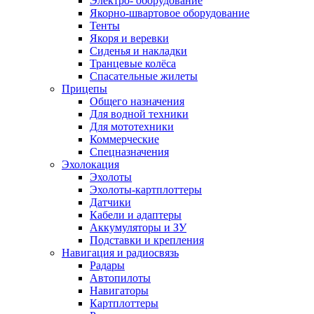
Электро- оборудование
Якорно-швартовое оборудование
Тенты
Якоря и веревки
Сиденья и накладки
Транцевые колёса
Спасательные жилеты
Прицепы
Общего назначения
Для водной техники
Для мототехники
Коммерческие
Спецназначения
Эхолокация
Эхолоты
Эхолоты-картплоттеры
Датчики
Кабели и адаптеры
Аккумуляторы и ЗУ
Подставки и крепления
Навигация и радиосвязь
Радары
Автопилоты
Навигаторы
Картплоттеры