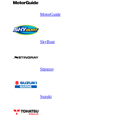
MotorGuide
SkyBoat
Stingray
Suzuki