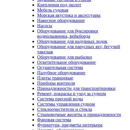
Крепления под эхолот
Мебель судовая
Морская акустика и аксессуары
Навесное оборудование
Насосы
Оборудование для буксировки
воднолыжника, вейкборда
Оборудование для надувных лодок
Оборудование для парусных яхт, бегучий
такелаж
Оборудование для рыбалки
Осветительное оборудование
Осушительная система
Палубное оборудование
Плиты транцевые
Приборы контроля
Принадлежности для транспортировки
Ремонт, покраска и уход за судном
Система пресной воды
Системы управления судном
Стеклоочистители и стекла
Страховочные жилеты и принадлежности
Фановая система
Фурнитура, предметы интерьера