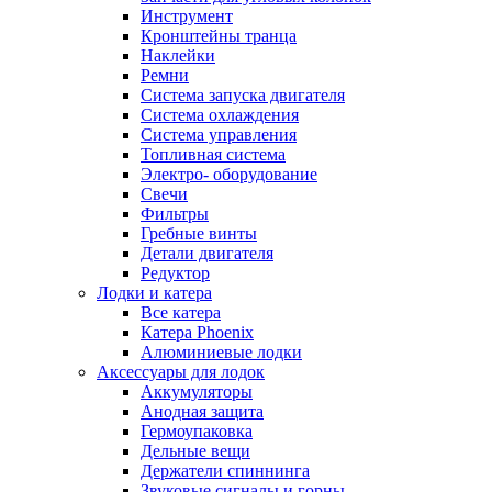
Инструмент
Кронштейны транца
Наклейки
Ремни
Система запуска двигателя
Система охлаждения
Система управления
Топливная система
Электро- оборудование
Свечи
Фильтры
Гребные винты
Детали двигателя
Редуктор
Лодки и катера
Все катера
Катера Phoenix
Алюминиевые лодки
Аксессуары для лодок
Аккумуляторы
Анодная защита
Гермоупаковка
Дельные вещи
Держатели спиннинга
Звуковые сигналы и горны