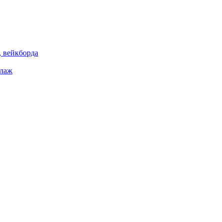
 вейкборда
елаж