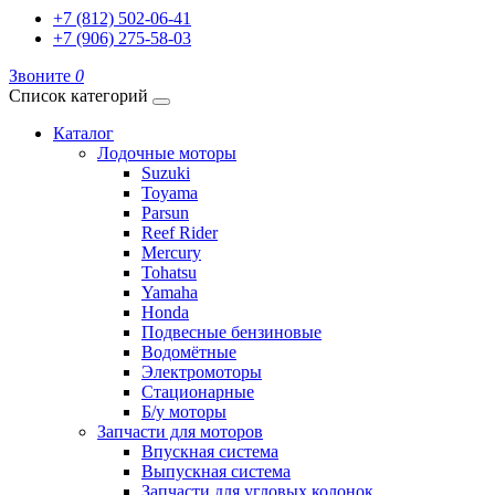
+7 (812) 502-06-41
+7 (906) 275-58-03
Звоните
0
Список категорий
Каталог
Лодочные моторы
Suzuki
Toyama
Parsun
Reef Rider
Mercury
Tohatsu
Yamaha
Honda
Подвесные бензиновые
Водомётные
Электромоторы
Стационарные
Б/у моторы
Запчасти для моторов
Впускная система
Выпускная система
Запчасти для угловых колонок