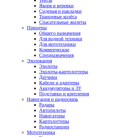
Тенты
Якоря и веревки
Сиденья и накладки
Транцевые колёса
Спасательные жилеты
Прицепы
Общего назначения
Для водной техники
Для мототехники
Коммерческие
Спецназначения
Эхолокация
Эхолоты
Эхолоты-картплоттеры
Датчики
Кабели и адаптеры
Аккумуляторы и ЗУ
Подставки и крепления
Навигация и радиосвязь
Радары
Автопилоты
Навигаторы
Картплоттеры
Радиостанции
Мототехника