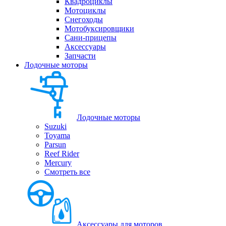
Квадроциклы
Мотоциклы
Снегоходы
Мотобуксировщики
Сани-прицепы
Аксессуары
Запчасти
Лодочные моторы
Лодочные моторы
Suzuki
Toyama
Parsun
Reef Rider
Mercury
Смотреть все
Аксессуары для моторов