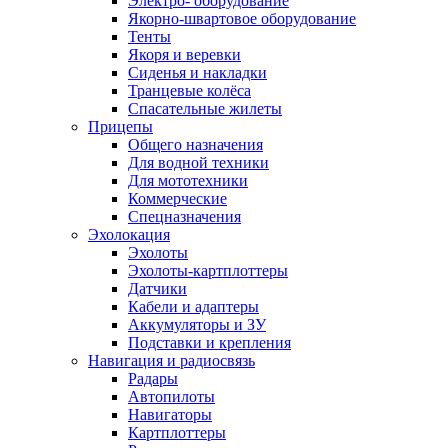
Электро- оборудование
Якорно-швартовое оборудование
Тенты
Якоря и веревки
Сиденья и накладки
Транцевые колёса
Спасательные жилеты
Прицепы
Общего назначения
Для водной техники
Для мототехники
Коммерческие
Спецназначения
Эхолокация
Эхолоты
Эхолоты-картплоттеры
Датчики
Кабели и адаптеры
Аккумуляторы и ЗУ
Подставки и крепления
Навигация и радиосвязь
Радары
Автопилоты
Навигаторы
Картплоттеры