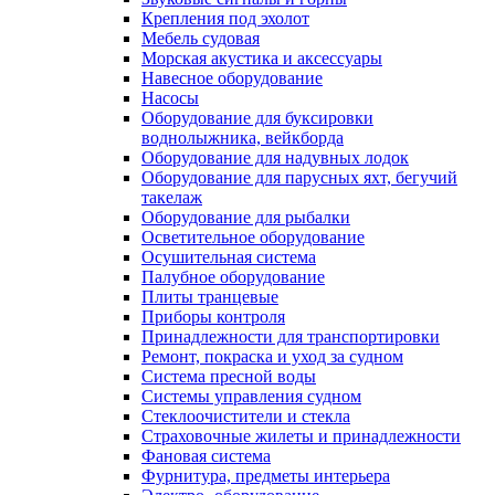
Крепления под эхолот
Мебель судовая
Морская акустика и аксессуары
Навесное оборудование
Насосы
Оборудование для буксировки
воднолыжника, вейкборда
Оборудование для надувных лодок
Оборудование для парусных яхт, бегучий
такелаж
Оборудование для рыбалки
Осветительное оборудование
Осушительная система
Палубное оборудование
Плиты транцевые
Приборы контроля
Принадлежности для транспортировки
Ремонт, покраска и уход за судном
Система пресной воды
Системы управления судном
Стеклоочистители и стекла
Страховочные жилеты и принадлежности
Фановая система
Фурнитура, предметы интерьера