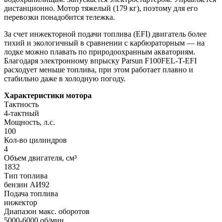
дистанционно. Мотор тяжелый (179 кг), поэтому для его
перевозки понадобится тележка.
За счет инжекторной подачи топлива (EFI) двигатель более
тихий и экологичный в сравнении с карбюраторным — на
лодке можно плавать по природоохранным акваториям.
Благодаря электронному впрыску Parsun F100FEL-T-EFI
расходует меньше топлива, при этом работает плавно и
стабильно даже в холодную погоду.
Характеристики мотора
Тактность
4-тактный
Мощность, л.с.
100
Кол-во цилиндров
4
Объем двигателя, см³
1832
Тип топлива
бензин АИ92
Подача топлива
инжектор
Диапазон макс. оборотов
5000-6000 об/мин