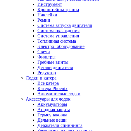
Инструмент
Кронштейны транца
Наклейки
Ремни
Система запуска двигателя
Система охлаждения
Система управления
Топливная система
Электро- оборудование
Свечи
Фильтры
Гребные винты
Детали двигателя
Редуктор
Лодки и катера
Все катера
Катера Phoenix
Алюминиевые лодки
Аксессуары для лодок
Аккумуляторы
Анодная защита
Гермоупаковка
Дельные вещи
Держатели спиннинга
Звуковые сигналы и горны