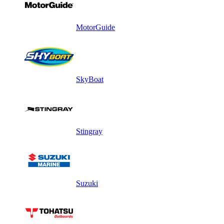
MotorGuide
SkyBoat
Stingray
Suzuki