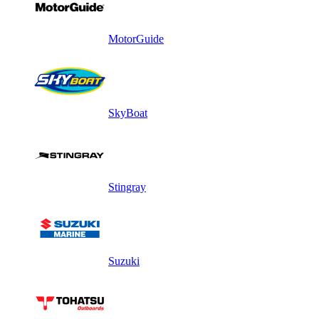
MotorGuide
SkyBoat
Stingray
Suzuki