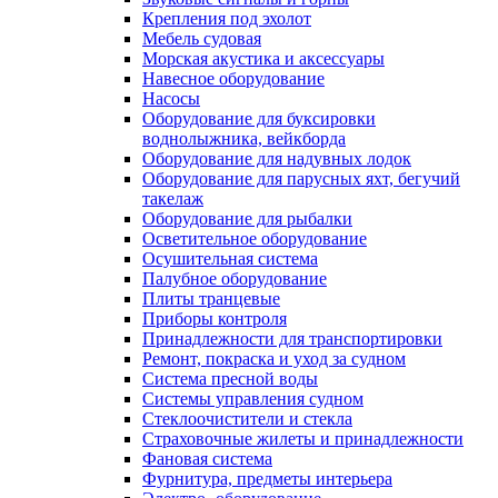
Крепления под эхолот
Мебель судовая
Морская акустика и аксессуары
Навесное оборудование
Насосы
Оборудование для буксировки
воднолыжника, вейкборда
Оборудование для надувных лодок
Оборудование для парусных яхт, бегучий
такелаж
Оборудование для рыбалки
Осветительное оборудование
Осушительная система
Палубное оборудование
Плиты транцевые
Приборы контроля
Принадлежности для транспортировки
Ремонт, покраска и уход за судном
Система пресной воды
Системы управления судном
Стеклоочистители и стекла
Страховочные жилеты и принадлежности
Фановая система
Фурнитура, предметы интерьера