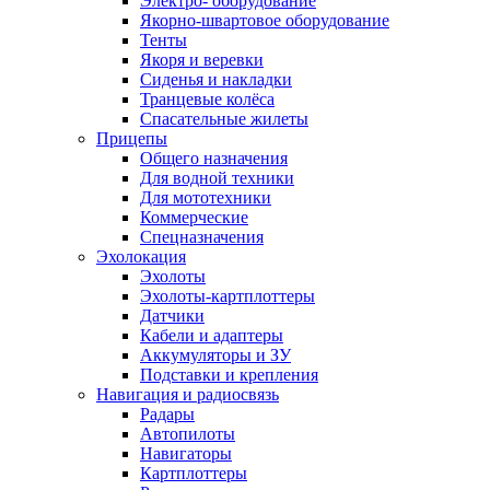
Электро- оборудование
Якорно-швартовое оборудование
Тенты
Якоря и веревки
Сиденья и накладки
Транцевые колёса
Спасательные жилеты
Прицепы
Общего назначения
Для водной техники
Для мототехники
Коммерческие
Спецназначения
Эхолокация
Эхолоты
Эхолоты-картплоттеры
Датчики
Кабели и адаптеры
Аккумуляторы и ЗУ
Подставки и крепления
Навигация и радиосвязь
Радары
Автопилоты
Навигаторы
Картплоттеры