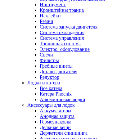
Инструмент
Кронштейны транца
Наклейки
Ремни
Система запуска двигателя
Система охлаждения
Система управления
Топливная система
Электро- оборудование
Свечи
Фильтры
Гребные винты
Детали двигателя
Редуктор
Лодки и катера
Все катера
Катера Phoenix
Алюминиевые лодки
Аксессуары для лодок
Аккумуляторы
Анодная защита
Гермоупаковка
Дельные вещи
Держатели спиннинга
Звуковые сигналы и горны