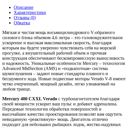
Описание
Характеристики
Отзывы (0)
Обкатка
Мягкая и чистая мощь восьмицилиндрового V-образного
силового блока объемом 4,6 литра – это головокружительное
ускорение и высокая максимальная скорость, благодаря
которым вы будете уверенно чувствовать себя на морской
прогулке, а внушительный рабочий объем и прочная
конструкция обеспечивают бескомпромиссную выносливость
и надежность. Уникальные особенности Mercury – технология
Advanced MidSection (AMS) и «подкапотная» система
шумоглушения – задают новые стандарты плавного и
бесшумного хода. Новые подвесные моторы Verado V-8 имеют
четко очерченный, мощный дизайн, легко узнаваемый на
любом транце.
Mercury 400 CXXL Verado
с турбонагнетателем благодаря
своей мощности ускорит ваш пульс и добавит адреналина.
Передовые технологии обработки поверхностей и
высочайшее качество проектирования позволят вам ощутить
невиданную «реактивную» мощь. Двигатель отлично
подходит для небольших рыбацких лодок, жестко-надувных