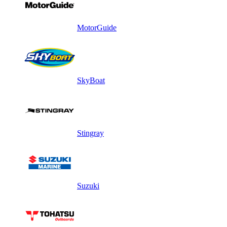
MotorGuide
SkyBoat
Stingray
Suzuki