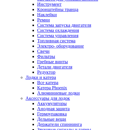
Инструмент
Кронштейны транца
Наклейки
Ремни
Система запуска двигателя
Система охлаждения
Система управления
Топливная система
Электро- оборудование
Свечи
Фильтры
Гребные винты
Детали двигателя
Редуктор
Лодки и катера
Все катера
Катера Phoenix
Алюминиевые лодки
Аксессуары для лодок
Аккумуляторы
Анодная защита
Гермоупаковка
Дельные вещи
Держатели спиннинга
Звуковые сигналы и горны