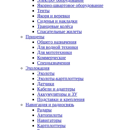
Электро- оборудование
Якорно-швартовое оборудование
Тенты
Якоря и веревки
Сиденья и накладки
Транцевые колёса
Спасательные жилеты
Прицепы
Общего назначения
Для водной техники
Для мототехники
Коммерческие
Спецназначения
Эхолокация
Эхолоты
Эхолоты-картплоттеры
Датчики
Кабели и адаптеры
Аккумуляторы и ЗУ
Подставки и крепления
Навигация и радиосвязь
Радары
Автопилоты
Навигаторы
Картплоттеры