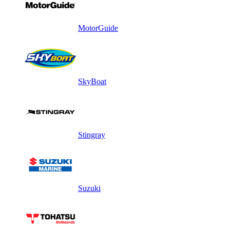
MotorGuide
SkyBoat
Stingray
Suzuki