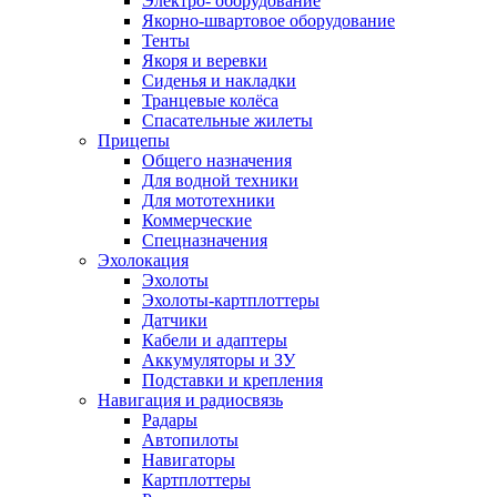
Электро- оборудование
Якорно-швартовое оборудование
Тенты
Якоря и веревки
Сиденья и накладки
Транцевые колёса
Спасательные жилеты
Прицепы
Общего назначения
Для водной техники
Для мототехники
Коммерческие
Спецназначения
Эхолокация
Эхолоты
Эхолоты-картплоттеры
Датчики
Кабели и адаптеры
Аккумуляторы и ЗУ
Подставки и крепления
Навигация и радиосвязь
Радары
Автопилоты
Навигаторы
Картплоттеры