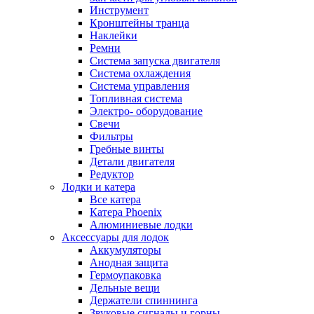
Инструмент
Кронштейны транца
Наклейки
Ремни
Система запуска двигателя
Система охлаждения
Система управления
Топливная система
Электро- оборудование
Свечи
Фильтры
Гребные винты
Детали двигателя
Редуктор
Лодки и катера
Все катера
Катера Phoenix
Алюминиевые лодки
Аксессуары для лодок
Аккумуляторы
Анодная защита
Гермоупаковка
Дельные вещи
Держатели спиннинга
Звуковые сигналы и горны