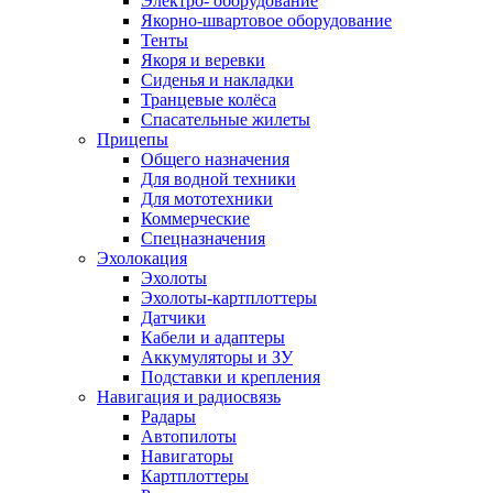
Электро- оборудование
Якорно-швартовое оборудование
Тенты
Якоря и веревки
Сиденья и накладки
Транцевые колёса
Спасательные жилеты
Прицепы
Общего назначения
Для водной техники
Для мототехники
Коммерческие
Спецназначения
Эхолокация
Эхолоты
Эхолоты-картплоттеры
Датчики
Кабели и адаптеры
Аккумуляторы и ЗУ
Подставки и крепления
Навигация и радиосвязь
Радары
Автопилоты
Навигаторы
Картплоттеры