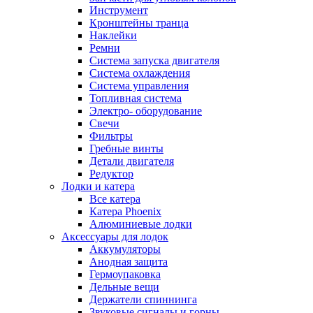
Инструмент
Кронштейны транца
Наклейки
Ремни
Система запуска двигателя
Система охлаждения
Система управления
Топливная система
Электро- оборудование
Свечи
Фильтры
Гребные винты
Детали двигателя
Редуктор
Лодки и катера
Все катера
Катера Phoenix
Алюминиевые лодки
Аксессуары для лодок
Аккумуляторы
Анодная защита
Гермоупаковка
Дельные вещи
Держатели спиннинга
Звуковые сигналы и горны