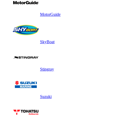
MotorGuide
SkyBoat
Stingray
Suzuki