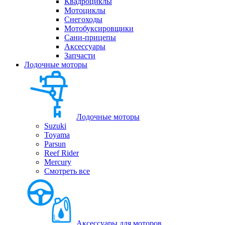
Квадроциклы
Мотоциклы
Снегоходы
Мотобуксировщики
Сани-прицепы
Аксессуары
Запчасти
Лодочные моторы
Лодочные моторы
Suzuki
Toyama
Parsun
Reef Rider
Mercury
Смотреть все
Аксессуары для моторов