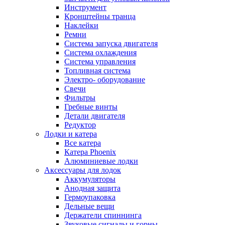
Инструмент
Кронштейны транца
Наклейки
Ремни
Система запуска двигателя
Система охлаждения
Система управления
Топливная система
Электро- оборудование
Свечи
Фильтры
Гребные винты
Детали двигателя
Редуктор
Лодки и катера
Все катера
Катера Phoenix
Алюминиевые лодки
Аксессуары для лодок
Аккумуляторы
Анодная защита
Гермоупаковка
Дельные вещи
Держатели спиннинга
Звуковые сигналы и горны