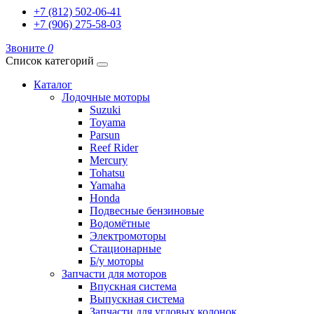
+7 (812) 502-06-41
+7 (906) 275-58-03
Звоните
0
Список категорий
Каталог
Лодочные моторы
Suzuki
Toyama
Parsun
Reef Rider
Mercury
Tohatsu
Yamaha
Honda
Подвесные бензиновые
Водомётные
Электромоторы
Стационарные
Б/у моторы
Запчасти для моторов
Впускная система
Выпускная система
Запчасти для угловых колонок