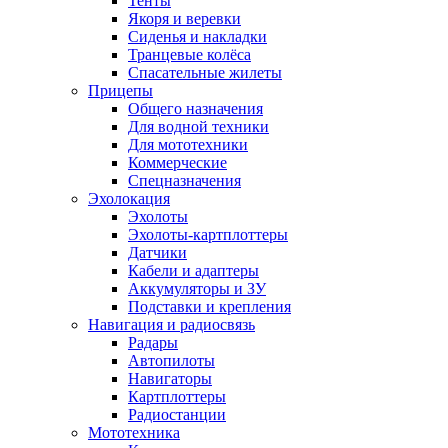
Тенты
Якоря и веревки
Сиденья и накладки
Транцевые колёса
Спасательные жилеты
Прицепы
Общего назначения
Для водной техники
Для мототехники
Коммерческие
Спецназначения
Эхолокация
Эхолоты
Эхолоты-картплоттеры
Датчики
Кабели и адаптеры
Аккумуляторы и ЗУ
Подставки и крепления
Навигация и радиосвязь
Радары
Автопилоты
Навигаторы
Картплоттеры
Радиостанции
Мототехника