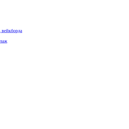
 вейкборда
елаж