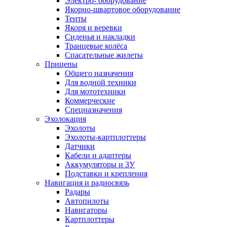
Электро- оборудование
Якорно-швартовое оборудование
Тенты
Якоря и веревки
Сиденья и накладки
Транцевые колёса
Спасательные жилеты
Прицепы
Общего назначения
Для водной техники
Для мототехники
Коммерческие
Спецназначения
Эхолокация
Эхолоты
Эхолоты-картплоттеры
Датчики
Кабели и адаптеры
Аккумуляторы и ЗУ
Подставки и крепления
Навигация и радиосвязь
Радары
Автопилоты
Навигаторы
Картплоттеры