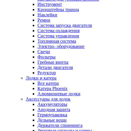
Инструмент
Кронштейны транца
Наклейки
Ремни
Система запуска двигателя
Система охлаждения
Система управления
Топливная система
Электро- оборудование
Свечи
Фильтры
Гребные винты
Детали двигателя
Редуктор
Лодки и катера
Все катера
Катера Phoenix
Алюминиевые лодки
Аксессуары для лодок
Аккумуляторы
Анодная защита
Гермоупаковка
Дельные вещи
Держатели спиннинга
Звуковые сигналы и горны