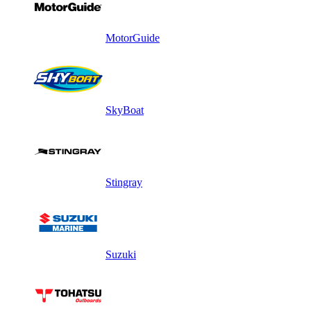
MotorGuide
SkyBoat
Stingray
Suzuki