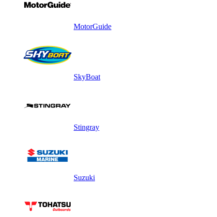
MotorGuide
SkyBoat
Stingray
Suzuki