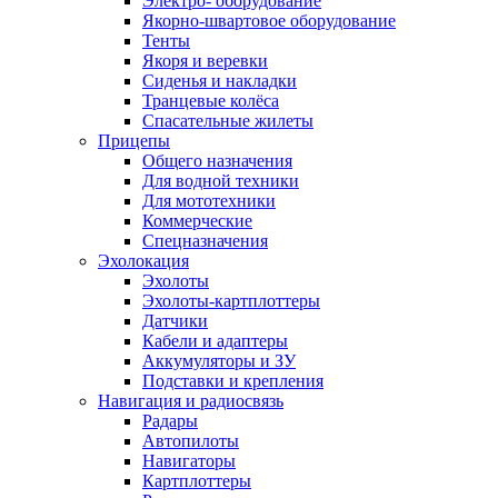
Электро- оборудование
Якорно-швартовое оборудование
Тенты
Якоря и веревки
Сиденья и накладки
Транцевые колёса
Спасательные жилеты
Прицепы
Общего назначения
Для водной техники
Для мототехники
Коммерческие
Спецназначения
Эхолокация
Эхолоты
Эхолоты-картплоттеры
Датчики
Кабели и адаптеры
Аккумуляторы и ЗУ
Подставки и крепления
Навигация и радиосвязь
Радары
Автопилоты
Навигаторы
Картплоттеры