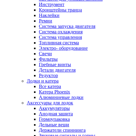
Инструмент
Кронштейны транца
Наклейки
Ремни
Система запуска двигателя
Система охлаждения
Система управления
Топливная система
Электро- оборудование
Свечи
Фильтры
Гребные винты
Детали двигателя
Редуктор
Лодки и катера
Все катера
Катера Phoenix
Алюминиевые лодки
Аксессуары для лодок
Аккумуляторы
Анодная защита
Гермоупаковка
Дельные вещи
Держатели спиннинга
Звуковые сигналы и горны