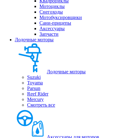
Квадроциклы
Мотоциклы
Снегоходы
Мотобуксировщики
Сани-прицепы
Аксессуары
Запчасти
Лодочные моторы
Лодочные моторы
Suzuki
Toyama
Parsun
Reef Rider
Mercury
Смотреть все
Аксессуары для моторов