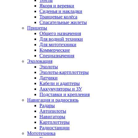
Тенты
Якоря и веревки
Сиденья и накладки
Транцевые колёса
Спасательные жилеты
Прицепы
Общего назначения
Для водной техники
Для мототехники
Коммерческие
Спецназначения
Эхолокация
Эхолоты
Эхолоты-картплоттеры
Датчики
Кабели и адаптеры
Аккумуляторы и ЗУ
Подставки и крепления
Навигация и радиосвязь
Радары
Автопилоты
Навигаторы
Картплоттеры
Радиостанции
Мототехника