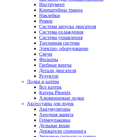
Инструмент
Кронштейны транца
Наклейки
Ремни
Система запуска двигателя
Система охлаждения
Система управления
Топливная система
Электро- оборудование
Свечи
Фильтры
Гребные винты
Детали двигателя
Редуктор
Лодки и катера
Все катера
Катера Phoenix
Алюминиевые лодки
Аксессуары для лодок
Аккумуляторы
Анодная защита
Гермоупаковка
Дельные вещи
Держатели спиннинга
Звуковые сигналы и горны