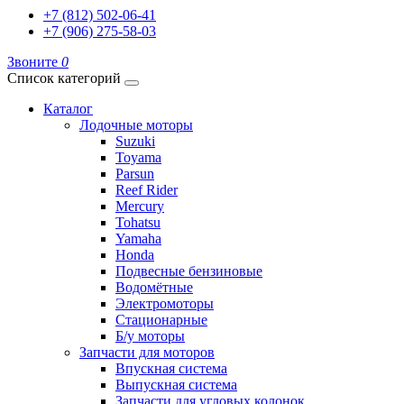
+7 (812) 502-06-41
+7 (906) 275-58-03
Звоните
0
Список категорий
Каталог
Лодочные моторы
Suzuki
Toyama
Parsun
Reef Rider
Mercury
Tohatsu
Yamaha
Honda
Подвесные бензиновые
Водомётные
Электромоторы
Стационарные
Б/у моторы
Запчасти для моторов
Впускная система
Выпускная система
Запчасти для угловых колонок