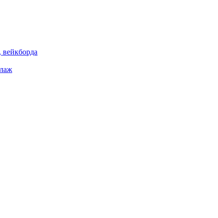
 вейкборда
елаж