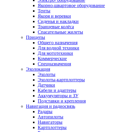
Электро- оборудование
Якорно-швартовое оборудование
Тенты
Якоря и веревки
Сиденья и накладки
Транцевые колёса
Спасательные жилеты
Прицепы
Общего назначения
Для водной техники
Для мототехники
Коммерческие
Спецназначения
Эхолокация
Эхолоты
Эхолоты-картплоттеры
Датчики
Кабели и адаптеры
Аккумуляторы и ЗУ
Подставки и крепления
Навигация и радиосвязь
Радары
Автопилоты
Навигаторы
Картплоттеры