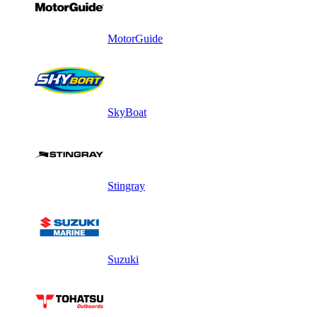
MotorGuide
SkyBoat
Stingray
Suzuki