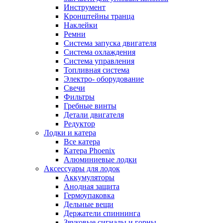
Инструмент
Кронштейны транца
Наклейки
Ремни
Система запуска двигателя
Система охлаждения
Система управления
Топливная система
Электро- оборудование
Свечи
Фильтры
Гребные винты
Детали двигателя
Редуктор
Лодки и катера
Все катера
Катера Phoenix
Алюминиевые лодки
Аксессуары для лодок
Аккумуляторы
Анодная защита
Гермоупаковка
Дельные вещи
Держатели спиннинга
Звуковые сигналы и горны