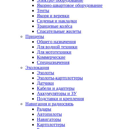
Электро- оборудование
Якорно-швартовое оборудование
Тенты
Якоря и веревки
Сиденья и накладки
Транцевые колёса
Спасательные жилеты
Прицепы
Общего назначения
Для водной техники
Для мототехники
Коммерческие
Спецназначения
Эхолокация
Эхолоты
Эхолоты-картплоттеры
Датчики
Кабели и адаптеры
Аккумуляторы и ЗУ
Подставки и крепления
Навигация и радиосвязь
Радары
Автопилоты
Навигаторы
Картплоттеры