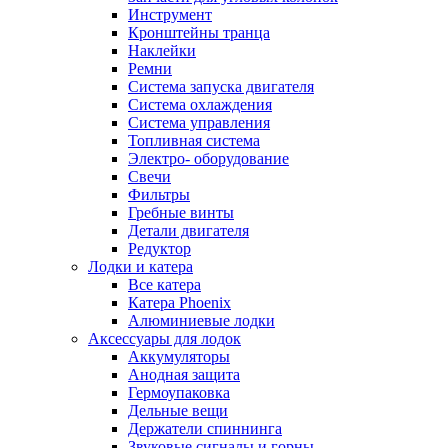
Инструмент
Кронштейны транца
Наклейки
Ремни
Система запуска двигателя
Система охлаждения
Система управления
Топливная система
Электро- оборудование
Свечи
Фильтры
Гребные винты
Детали двигателя
Редуктор
Лодки и катера
Все катера
Катера Phoenix
Алюминиевые лодки
Аксессуары для лодок
Аккумуляторы
Анодная защита
Гермоупаковка
Дельные вещи
Держатели спиннинга
Звуковые сигналы и горны