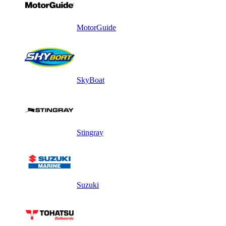
MotorGuide
SkyBoat
Stingray
Suzuki