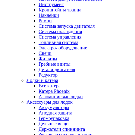
Инструмент
Кронштейны транца
Наклейки
Ремни
Система запуска двигателя
Система охлаждения
Система управления
Топливная система
Электро- оборудование
Свечи
Фильтры
Гребные винты
Детали двигателя
Редуктор
Лодки и катера
Все катера
Катера Phoenix
Алюминиевые лодки
Аксессуары для лодок
Аккумуляторы
Анодная защита
Гермоупаковка
Дельные вещи
Держатели спиннинга
Звуковые сигналы и горны