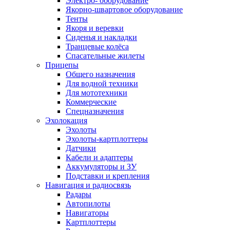
Электро- оборудование
Якорно-швартовое оборудование
Тенты
Якоря и веревки
Сиденья и накладки
Транцевые колёса
Спасательные жилеты
Прицепы
Общего назначения
Для водной техники
Для мототехники
Коммерческие
Спецназначения
Эхолокация
Эхолоты
Эхолоты-картплоттеры
Датчики
Кабели и адаптеры
Аккумуляторы и ЗУ
Подставки и крепления
Навигация и радиосвязь
Радары
Автопилоты
Навигаторы
Картплоттеры