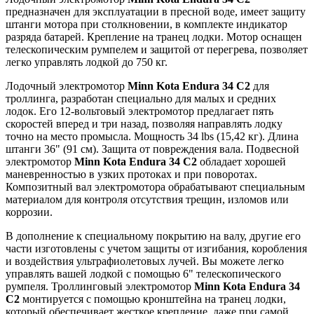
предназначен для эксплуатации в пресной воде, имеет защиту
штанги мотора при столкновении, в комплекте индикатор
разряда батарей. Крепление на транец лодки. Мотор оснащен
телескопическим румпелем и защитой от перегрева, позволяет
легко управлять лодкой до 750 кг.
Лодочный электромотор
Minn Kota Endura 34 C2
для
троллинга, разработан специально для малых и средних
лодок. Его 12-вольтовый электромотор предлагает пять
скоростей вперед и три назад, позволяя направлять лодку
точно на место промысла. Мощность 34 lbs (15,42 кг). Длина
штанги 36" (91 см). Защита от повреждения вала. Подвесной
электромотор
Minn Kota Endura 34 C2
обладает хорошей
маневренностью в узких протоках и при поворотах.
Композитный вал электромотора обрабатывают специальным
материалом для контроля отсутствия трещин, изломов или
коррозии.
В дополнение к специальному покрытию на валу, другие его
части изготовлены с учетом защиты от изгибания, коробления
и воздействия ультрафиолетовых лучей. Вы можете легко
управлять вашей лодкой с помощью 6" телескопического
румпеля. Троллинговый электромотор
Minn Kota Endura 34
C2
монтируется с помощью кронштейна на транец лодки,
который обеспечивает жесткое крепление, даже при самой