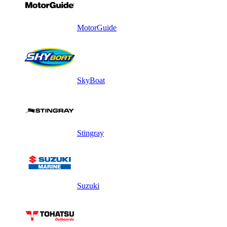
MotorGuide
SkyBoat
Stingray
Suzuki