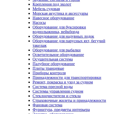
Крепления под эхолот
Мебель судовая
Морская акустика и аксессуары
Навесное оборудование
Насосы
Оборудование для буксировки
воднолыжника, вейкборда
Оборудование для надувных лодок
Оборудование для парусных яхт, бегучий
такелаж
Оборудование для рыбалки
Осветительное оборудование
Осушительная система
Палубное оборудование
Плиты транцевые
Приборы контроля
Принадлежности для транспортировки
Ремонт, покраска и уход за судном
Система пресной воды
Системы управления судном
Стеклоочистители и стекла
Страховочные жилеты и принадлежности
Фановая система
Фурнитура, предметы интерьера