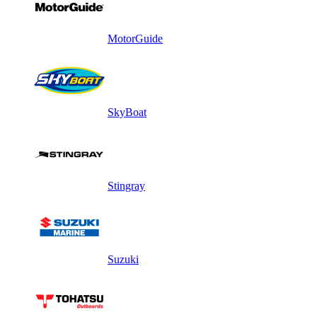
MotorGuide
SkyBoat
Stingray
Suzuki