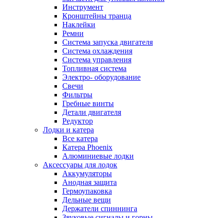
Инструмент
Кронштейны транца
Наклейки
Ремни
Система запуска двигателя
Система охлаждения
Система управления
Топливная система
Электро- оборудование
Свечи
Фильтры
Гребные винты
Детали двигателя
Редуктор
Лодки и катера
Все катера
Катера Phoenix
Алюминиевые лодки
Аксессуары для лодок
Аккумуляторы
Анодная защита
Гермоупаковка
Дельные вещи
Держатели спиннинга
Звуковые сигналы и горны