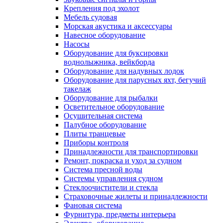
Крепления под эхолот
Мебель судовая
Морская акустика и аксессуары
Навесное оборудование
Насосы
Оборудование для буксировки
воднолыжника, вейкборда
Оборудование для надувных лодок
Оборудование для парусных яхт, бегучий
такелаж
Оборудование для рыбалки
Осветительное оборудование
Осушительная система
Палубное оборудование
Плиты транцевые
Приборы контроля
Принадлежности для транспортировки
Ремонт, покраска и уход за судном
Система пресной воды
Системы управления судном
Стеклоочистители и стекла
Страховочные жилеты и принадлежности
Фановая система
Фурнитура, предметы интерьера