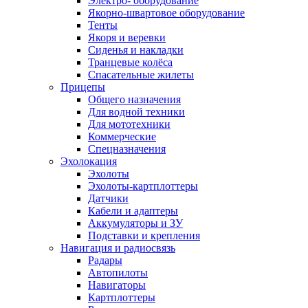
Электро- оборудование
Якорно-швартовое оборудование
Тенты
Якоря и веревки
Сиденья и накладки
Транцевые колёса
Спасательные жилеты
Прицепы
Общего назначения
Для водной техники
Для мототехники
Коммерческие
Спецназначения
Эхолокация
Эхолоты
Эхолоты-картплоттеры
Датчики
Кабели и адаптеры
Аккумуляторы и ЗУ
Подставки и крепления
Навигация и радиосвязь
Радары
Автопилоты
Навигаторы
Картплоттеры