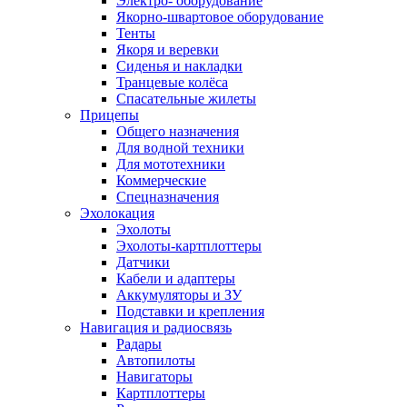
Электро- оборудование
Якорно-швартовое оборудование
Тенты
Якоря и веревки
Сиденья и накладки
Транцевые колёса
Спасательные жилеты
Прицепы
Общего назначения
Для водной техники
Для мототехники
Коммерческие
Спецназначения
Эхолокация
Эхолоты
Эхолоты-картплоттеры
Датчики
Кабели и адаптеры
Аккумуляторы и ЗУ
Подставки и крепления
Навигация и радиосвязь
Радары
Автопилоты
Навигаторы
Картплоттеры