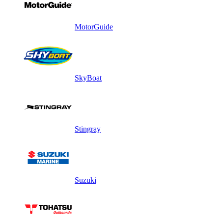
MotorGuide
SkyBoat
Stingray
Suzuki