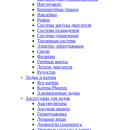
Инструмент
Кронштейны транца
Наклейки
Ремни
Система запуска двигателя
Система охлаждения
Система управления
Топливная система
Электро- оборудование
Свечи
Фильтры
Гребные винты
Детали двигателя
Редуктор
Лодки и катера
Все катера
Катера Phoenix
Алюминиевые лодки
Аксессуары для лодок
Аккумуляторы
Анодная защита
Гермоупаковка
Дельные вещи
Держатели спиннинга
Звуковые сигналы и горны