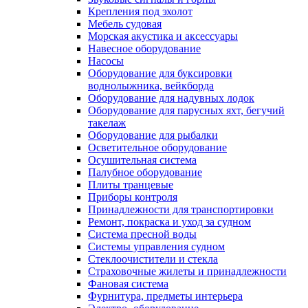
Крепления под эхолот
Мебель судовая
Морская акустика и аксессуары
Навесное оборудование
Насосы
Оборудование для буксировки
воднолыжника, вейкборда
Оборудование для надувных лодок
Оборудование для парусных яхт, бегучий
такелаж
Оборудование для рыбалки
Осветительное оборудование
Осушительная система
Палубное оборудование
Плиты транцевые
Приборы контроля
Принадлежности для транспортировки
Ремонт, покраска и уход за судном
Система пресной воды
Системы управления судном
Стеклоочистители и стекла
Страховочные жилеты и принадлежности
Фановая система
Фурнитура, предметы интерьера