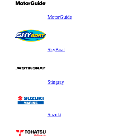
MotorGuide
SkyBoat
Stingray
Suzuki