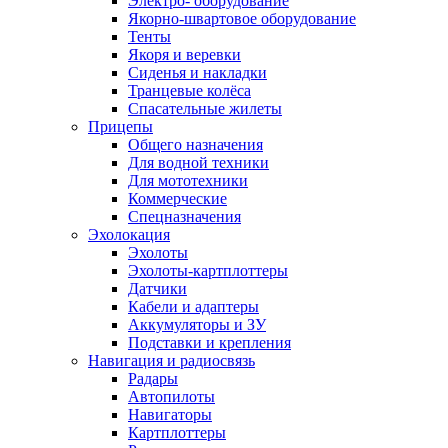
Электро- оборудование
Якорно-швартовое оборудование
Тенты
Якоря и веревки
Сиденья и накладки
Транцевые колёса
Спасательные жилеты
Прицепы
Общего назначения
Для водной техники
Для мототехники
Коммерческие
Спецназначения
Эхолокация
Эхолоты
Эхолоты-картплоттеры
Датчики
Кабели и адаптеры
Аккумуляторы и ЗУ
Подставки и крепления
Навигация и радиосвязь
Радары
Автопилоты
Навигаторы
Картплоттеры