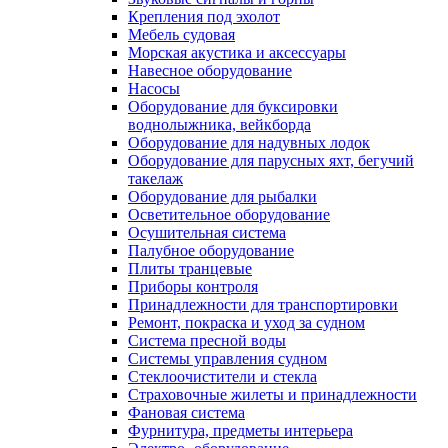
Крепления под эхолот
Мебель судовая
Морская акустика и аксессуары
Навесное оборудование
Насосы
Оборудование для буксировки
воднолыжника, вейкборда
Оборудование для надувных лодок
Оборудование для парусных яхт, бегучий
такелаж
Оборудование для рыбалки
Осветительное оборудование
Осушительная система
Палубное оборудование
Плиты транцевые
Приборы контроля
Принадлежности для транспортировки
Ремонт, покраска и уход за судном
Система пресной воды
Системы управления судном
Стеклоочистители и стекла
Страховочные жилеты и принадлежности
Фановая система
Фурнитура, предметы интерьера