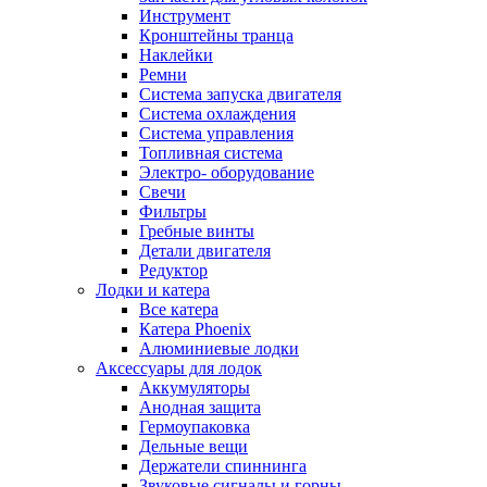
Инструмент
Кронштейны транца
Наклейки
Ремни
Система запуска двигателя
Система охлаждения
Система управления
Топливная система
Электро- оборудование
Свечи
Фильтры
Гребные винты
Детали двигателя
Редуктор
Лодки и катера
Все катера
Катера Phoenix
Алюминиевые лодки
Аксессуары для лодок
Аккумуляторы
Анодная защита
Гермоупаковка
Дельные вещи
Держатели спиннинга
Звуковые сигналы и горны