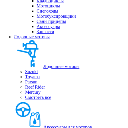
Квадроциклы
Мотоциклы
Снегоходы
Мотобуксировщики
Сани-прицепы
Аксессуары
Запчасти
Лодочные моторы
Лодочные моторы
Suzuki
Toyama
Parsun
Reef Rider
Mercury
Смотреть все
Аксессуары для моторов