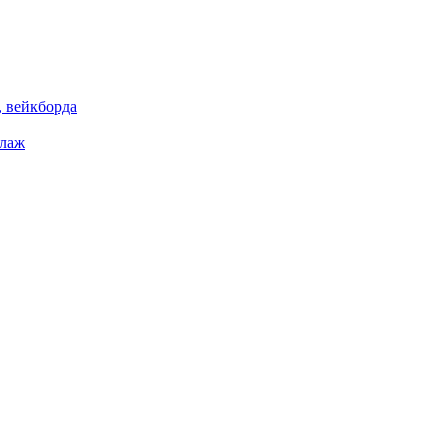
 вейкборда
елаж