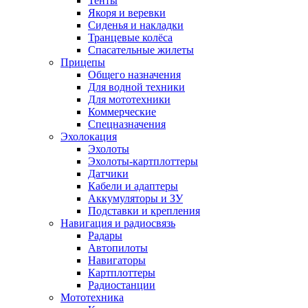
Тенты
Якоря и веревки
Сиденья и накладки
Транцевые колёса
Спасательные жилеты
Прицепы
Общего назначения
Для водной техники
Для мототехники
Коммерческие
Спецназначения
Эхолокация
Эхолоты
Эхолоты-картплоттеры
Датчики
Кабели и адаптеры
Аккумуляторы и ЗУ
Подставки и крепления
Навигация и радиосвязь
Радары
Автопилоты
Навигаторы
Картплоттеры
Радиостанции
Мототехника