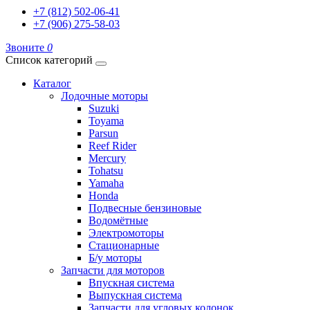
+7 (812) 502-06-41
+7 (906) 275-58-03
Звоните
0
Список категорий
Каталог
Лодочные моторы
Suzuki
Toyama
Parsun
Reef Rider
Mercury
Tohatsu
Yamaha
Honda
Подвесные бензиновые
Водомётные
Электромоторы
Стационарные
Б/у моторы
Запчасти для моторов
Впускная система
Выпускная система
Запчасти для угловых колонок