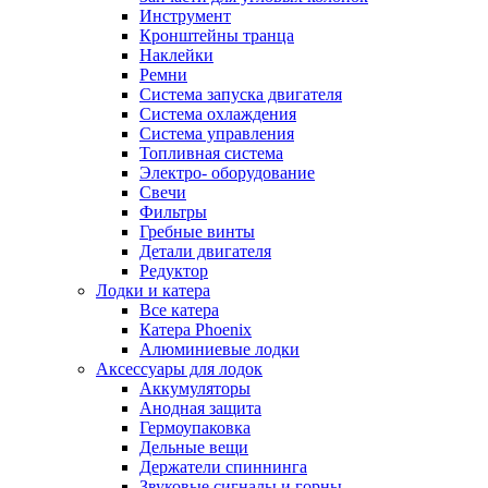
Инструмент
Кронштейны транца
Наклейки
Ремни
Система запуска двигателя
Система охлаждения
Система управления
Топливная система
Электро- оборудование
Свечи
Фильтры
Гребные винты
Детали двигателя
Редуктор
Лодки и катера
Все катера
Катера Phoenix
Алюминиевые лодки
Аксессуары для лодок
Аккумуляторы
Анодная защита
Гермоупаковка
Дельные вещи
Держатели спиннинга
Звуковые сигналы и горны