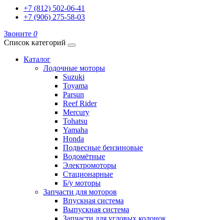
+7 (812) 502-06-41
+7 (906) 275-58-03
Звоните
0
Список категорий
Каталог
Лодочные моторы
Suzuki
Toyama
Parsun
Reef Rider
Mercury
Tohatsu
Yamaha
Honda
Подвесные бензиновые
Водомётные
Электромоторы
Стационарные
Б/у моторы
Запчасти для моторов
Впускная система
Выпускная система
Запчасти для угловых колонок