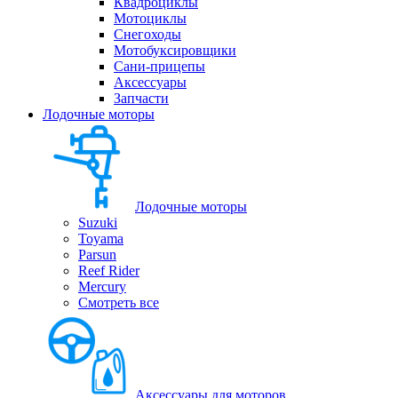
Квадроциклы
Мотоциклы
Снегоходы
Мотобуксировщики
Сани-прицепы
Аксессуары
Запчасти
Лодочные моторы
Лодочные моторы
Suzuki
Toyama
Parsun
Reef Rider
Mercury
Смотреть все
Аксессуары для моторов