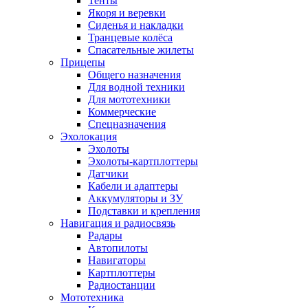
Тенты
Якоря и веревки
Сиденья и накладки
Транцевые колёса
Спасательные жилеты
Прицепы
Общего назначения
Для водной техники
Для мототехники
Коммерческие
Спецназначения
Эхолокация
Эхолоты
Эхолоты-картплоттеры
Датчики
Кабели и адаптеры
Аккумуляторы и ЗУ
Подставки и крепления
Навигация и радиосвязь
Радары
Автопилоты
Навигаторы
Картплоттеры
Радиостанции
Мототехника