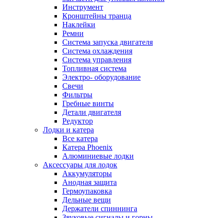
Инструмент
Кронштейны транца
Наклейки
Ремни
Система запуска двигателя
Система охлаждения
Система управления
Топливная система
Электро- оборудование
Свечи
Фильтры
Гребные винты
Детали двигателя
Редуктор
Лодки и катера
Все катера
Катера Phoenix
Алюминиевые лодки
Аксессуары для лодок
Аккумуляторы
Анодная защита
Гермоупаковка
Дельные вещи
Держатели спиннинга
Звуковые сигналы и горны