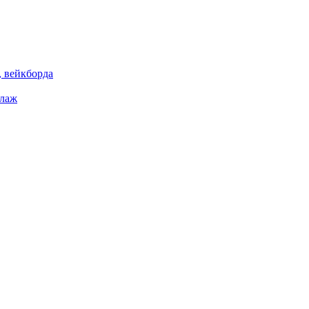
 вейкборда
елаж