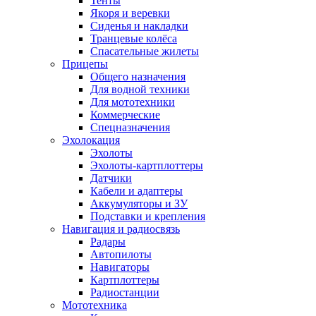
Тенты
Якоря и веревки
Сиденья и накладки
Транцевые колёса
Спасательные жилеты
Прицепы
Общего назначения
Для водной техники
Для мототехники
Коммерческие
Спецназначения
Эхолокация
Эхолоты
Эхолоты-картплоттеры
Датчики
Кабели и адаптеры
Аккумуляторы и ЗУ
Подставки и крепления
Навигация и радиосвязь
Радары
Автопилоты
Навигаторы
Картплоттеры
Радиостанции
Мототехника