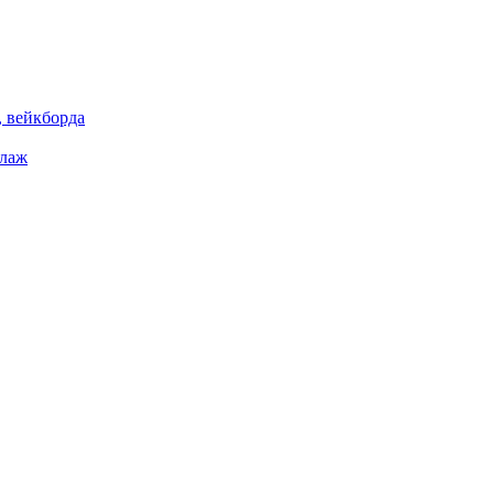
 вейкборда
елаж