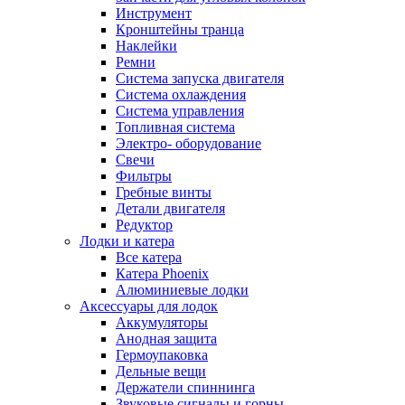
Инструмент
Кронштейны транца
Наклейки
Ремни
Система запуска двигателя
Система охлаждения
Система управления
Топливная система
Электро- оборудование
Свечи
Фильтры
Гребные винты
Детали двигателя
Редуктор
Лодки и катера
Все катера
Катера Phoenix
Алюминиевые лодки
Аксессуары для лодок
Аккумуляторы
Анодная защита
Гермоупаковка
Дельные вещи
Держатели спиннинга
Звуковые сигналы и горны