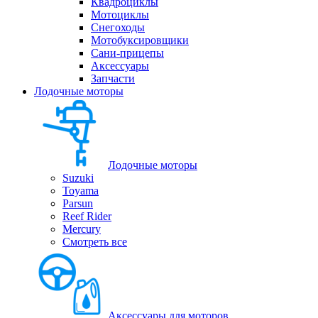
Квадроциклы
Мотоциклы
Снегоходы
Мотобуксировщики
Сани-прицепы
Аксессуары
Запчасти
Лодочные моторы
Лодочные моторы
Suzuki
Toyama
Parsun
Reef Rider
Mercury
Смотреть все
Аксессуары для моторов