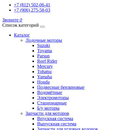
+7 (812) 502-06-41
+7 (906) 275-58-03
Звоните
0
Список категорий
Каталог
Лодочные моторы
Suzuki
Toyama
Parsun
Reef Rider
Mercury
Tohatsu
Yamaha
Honda
Подвесные бензиновые
Водомётные
Электромоторы
Стационарные
Б/у моторы
Запчасти для моторов
Впускная система
Выпускная система
Запчасти для угловых колонок