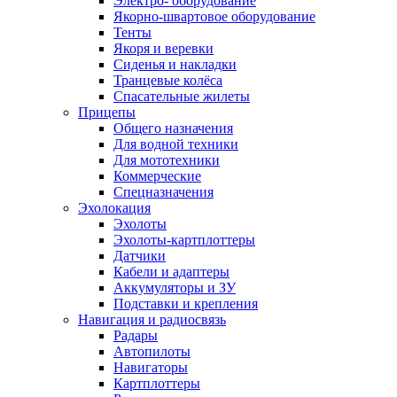
Электро- оборудование
Якорно-швартовое оборудование
Тенты
Якоря и веревки
Сиденья и накладки
Транцевые колёса
Спасательные жилеты
Прицепы
Общего назначения
Для водной техники
Для мототехники
Коммерческие
Спецназначения
Эхолокация
Эхолоты
Эхолоты-картплоттеры
Датчики
Кабели и адаптеры
Аккумуляторы и ЗУ
Подставки и крепления
Навигация и радиосвязь
Радары
Автопилоты
Навигаторы
Картплоттеры