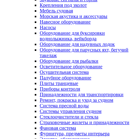
Крепления под эхолот
Мебель судовая
Морская акустика и аксессуары
Навесное оборудование
Насосы
Оборудование для буксировки
воднолыжника, вейкборда
Оборудование для надувных лодок
Оборудование для парусных яхт, бегучий
такелаж
Оборудование для рыбалки
Осветительное оборудование
Осушительная система
Палубное оборудование
Плиты транцевые
Приборы контроля
Принадлежности для транспортировки
Ремонт, покраска и уход за судном
Система пресной воды
Системы управления судном
Стеклоочистители и стекла
Страховочные жилеты и принадлежности
Фановая система
Фурнитура, предметы интерьера