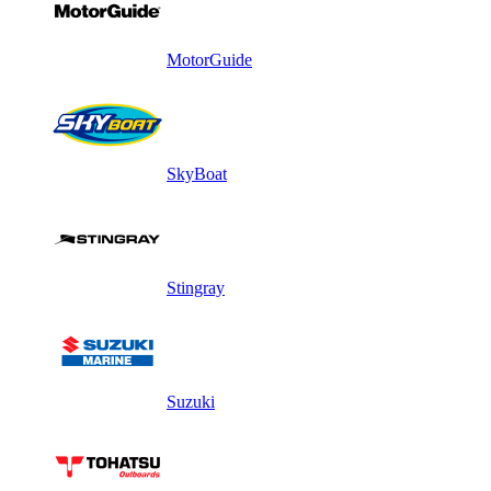
MotorGuide
SkyBoat
Stingray
Suzuki