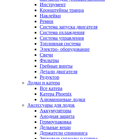
Инструмент
Кронштейны транца
Наклейки
Ремни
Система запуска двигателя
Система охлаждения
Система управления
Топливная система
Электро- оборудование
Свечи
Фильтры
Гребные винты
Детали двигателя
Редуктор
Лодки и катера
Все катера
Катера Phoenix
Алюминиевые лодки
Аксессуары для лодок
Аккумуляторы
Анодная защита
Гермоупаковка
Дельные вещи
Держатели спиннинга
Звуковые сигналы и горны