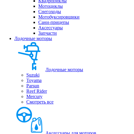
Квадроциклы
Мотоциклы
Снегоходы
Мотобуксировщики
Сани-прицепы
Аксессуары
Запчасти
Лодочные моторы
Лодочные моторы
Suzuki
Toyama
Parsun
Reef Rider
Mercury
Смотреть все
Аксессуары для моторов