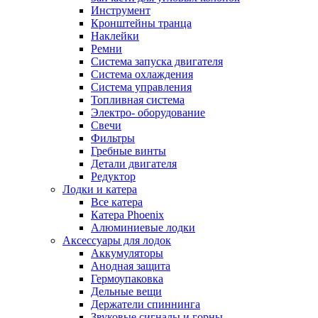
Инструмент
Кронштейны транца
Наклейки
Ремни
Система запуска двигателя
Система охлаждения
Система управления
Топливная система
Электро- оборудование
Свечи
Фильтры
Гребные винты
Детали двигателя
Редуктор
Лодки и катера
Все катера
Катера Phoenix
Алюминиевые лодки
Аксессуары для лодок
Аккумуляторы
Анодная защита
Гермоупаковка
Дельные вещи
Держатели спиннинга
Звуковые сигналы и горны