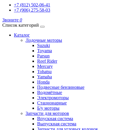
+7 (812) 502-06-41
+7 (906) 275-58-03
Звоните
0
Список категорий
Каталог
Лодочные моторы
Suzuki
Toyama
Parsun
Reef Rider
Mercury
Tohatsu
Yamaha
Honda
Подвесные бензиновые
Водомётные
Электромоторы
Стационарные
Б/у моторы
Запчасти для моторов
Впускная система
Выпускная система
Запчасти для угловых колонок