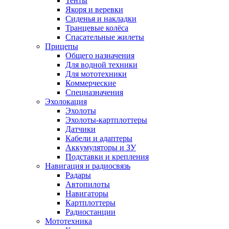
Тенты
Якоря и веревки
Сиденья и накладки
Транцевые колёса
Спасательные жилеты
Прицепы
Общего назначения
Для водной техники
Для мототехники
Коммерческие
Спецназначения
Эхолокация
Эхолоты
Эхолоты-картплоттеры
Датчики
Кабели и адаптеры
Аккумуляторы и ЗУ
Подставки и крепления
Навигация и радиосвязь
Радары
Автопилоты
Навигаторы
Картплоттеры
Радиостанции
Мототехника