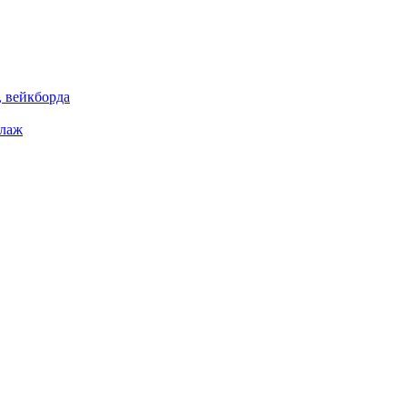
 вейкборда
елаж