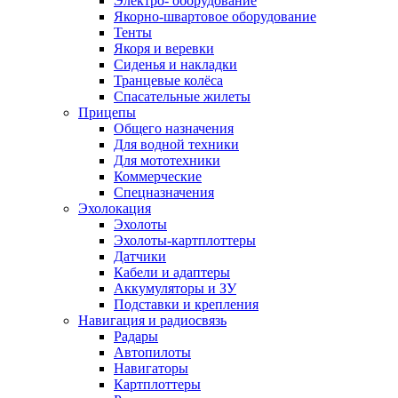
Электро- оборудование
Якорно-швартовое оборудование
Тенты
Якоря и веревки
Сиденья и накладки
Транцевые колёса
Спасательные жилеты
Прицепы
Общего назначения
Для водной техники
Для мототехники
Коммерческие
Спецназначения
Эхолокация
Эхолоты
Эхолоты-картплоттеры
Датчики
Кабели и адаптеры
Аккумуляторы и ЗУ
Подставки и крепления
Навигация и радиосвязь
Радары
Автопилоты
Навигаторы
Картплоттеры