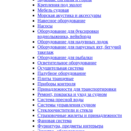
Крепления под эхолот
Мебель судовая
Морская акустика и аксессуары
Навесное оборудование
Насосы
Оборудование для буксировки
воднолыжника, вейкборда
Оборудование для надувных лодок
Оборудование для парусных яхт, бегучий
такелаж
Оборудование для рыбалки
Осветительное оборудование
Осушительная система
Палубное оборудование
Плиты транцевые
Приборы контроля
Принадлежности для транспортировки
Ремонт, покраска и уход за судном
Система пресной воды
Системы управления судном
Стеклоочистители и стекла
Страховочные жилеты и принадлежности
Фановая система
Фурнитура, предметы интерьера