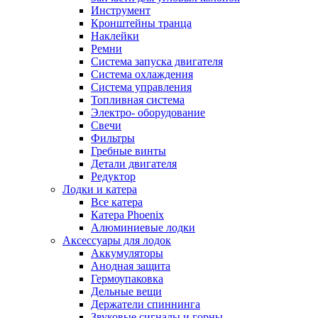
Инструмент
Кронштейны транца
Наклейки
Ремни
Система запуска двигателя
Система охлаждения
Система управления
Топливная система
Электро- оборудование
Свечи
Фильтры
Гребные винты
Детали двигателя
Редуктор
Лодки и катера
Все катера
Катера Phoenix
Алюминиевые лодки
Аксессуары для лодок
Аккумуляторы
Анодная защита
Гермоупаковка
Дельные вещи
Держатели спиннинга
Звуковые сигналы и горны