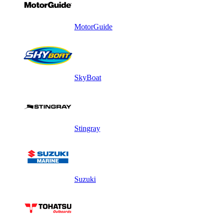
MotorGuide
SkyBoat
Stingray
Suzuki