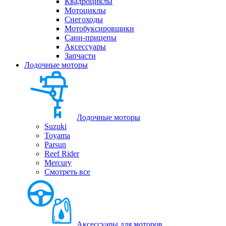
Квадроциклы
Мотоциклы
Снегоходы
Мотобуксировщики
Сани-прицепы
Аксессуары
Запчасти
Лодочные моторы
Лодочные моторы
Suzuki
Toyama
Parsun
Reef Rider
Mercury
Смотреть все
Аксессуары для моторов