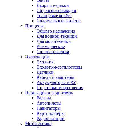
Тенты
Якоря и веревки
Сиденья и накладки
Транцевые колёса
Спасательные жилеты
Прицепы
Общего назначения
Для водной техники
Для мототехники
Коммерческие
Спецназначения
Эхолокация
Эхолоты
Эхолоты-картплоттеры
Датчики
Кабели и адаптеры
Аккумуляторы и ЗУ
Подставки и крепления
Навигация и радиосвязь
Радары
Автопилоты
Навигаторы
Картплоттеры
Радиостанции
Мототехника