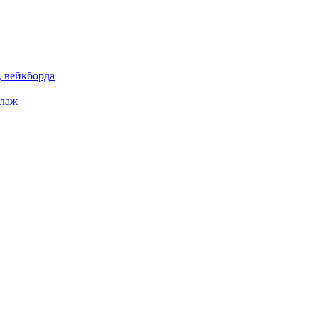
 вейкборда
елаж