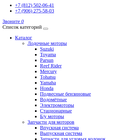
+7 (812) 502-06-41
+7 (906) 275-58-03
Звоните
0
Список категорий
Каталог
Лодочные моторы
Suzuki
Toyama
Parsun
Reef Rider
Mercury
Tohatsu
Yamaha
Honda
Подвесные бензиновые
Водомётные
Электромоторы
Стационарные
Б/у моторы
Запчасти для моторов
Впускная система
Выпускная система
Запчасти для угловых колонок