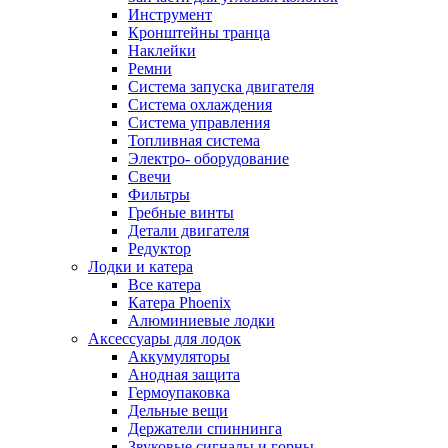
Инструмент
Кронштейны транца
Наклейки
Ремни
Система запуска двигателя
Система охлаждения
Система управления
Топливная система
Электро- оборудование
Свечи
Фильтры
Гребные винты
Детали двигателя
Редуктор
Лодки и катера
Все катера
Катера Phoenix
Алюминиевые лодки
Аксессуары для лодок
Аккумуляторы
Анодная защита
Гермоупаковка
Дельные вещи
Держатели спиннинга
Звуковые сигналы и горны