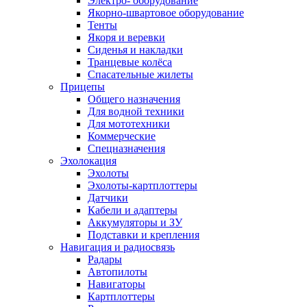
Электро- оборудование
Якорно-швартовое оборудование
Тенты
Якоря и веревки
Сиденья и накладки
Транцевые колёса
Спасательные жилеты
Прицепы
Общего назначения
Для водной техники
Для мототехники
Коммерческие
Спецназначения
Эхолокация
Эхолоты
Эхолоты-картплоттеры
Датчики
Кабели и адаптеры
Аккумуляторы и ЗУ
Подставки и крепления
Навигация и радиосвязь
Радары
Автопилоты
Навигаторы
Картплоттеры