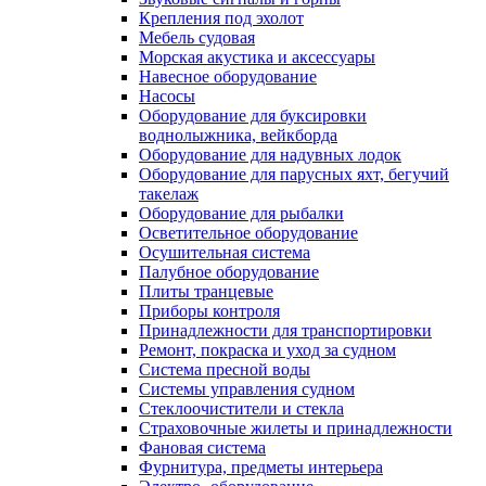
Крепления под эхолот
Мебель судовая
Морская акустика и аксессуары
Навесное оборудование
Насосы
Оборудование для буксировки
воднолыжника, вейкборда
Оборудование для надувных лодок
Оборудование для парусных яхт, бегучий
такелаж
Оборудование для рыбалки
Осветительное оборудование
Осушительная система
Палубное оборудование
Плиты транцевые
Приборы контроля
Принадлежности для транспортировки
Ремонт, покраска и уход за судном
Система пресной воды
Системы управления судном
Стеклоочистители и стекла
Страховочные жилеты и принадлежности
Фановая система
Фурнитура, предметы интерьера