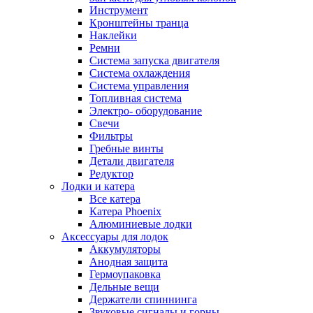
Инструмент
Кронштейны транца
Наклейки
Ремни
Система запуска двигателя
Система охлаждения
Система управления
Топливная система
Электро- оборудование
Свечи
Фильтры
Гребные винты
Детали двигателя
Редуктор
Лодки и катера
Все катера
Катера Phoenix
Алюминиевые лодки
Аксессуары для лодок
Аккумуляторы
Анодная защита
Гермоупаковка
Дельные вещи
Держатели спиннинга
Звуковые сигналы и горны