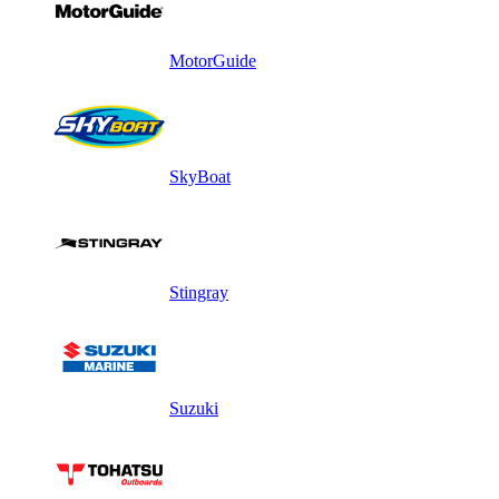
MotorGuide
SkyBoat
Stingray
Suzuki