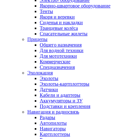
Электро- оборудование
Якорно-швартовое оборудование
Тенты
Якоря и веревки
Сиденья и накладки
Транцевые колёса
Спасательные жилеты
Прицепы
Общего назначения
Для водной техники
Для мототехники
Коммерческие
Спецназначения
Эхолокация
Эхолоты
Эхолоты-картплоттеры
Датчики
Кабели и адаптеры
Аккумуляторы и ЗУ
Подставки и крепления
Навигация и радиосвязь
Радары
Автопилоты
Навигаторы
Картплоттеры