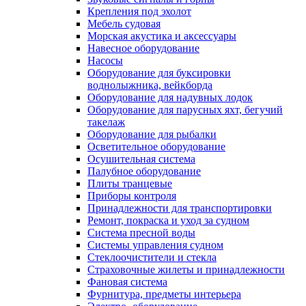
Крепления под эхолот
Мебель судовая
Морская акустика и аксессуары
Навесное оборудование
Насосы
Оборудование для буксировки
воднолыжника, вейкборда
Оборудование для надувных лодок
Оборудование для парусных яхт, бегучий
такелаж
Оборудование для рыбалки
Осветительное оборудование
Осушительная система
Палубное оборудование
Плиты транцевые
Приборы контроля
Принадлежности для транспортировки
Ремонт, покраска и уход за судном
Система пресной воды
Системы управления судном
Стеклоочистители и стекла
Страховочные жилеты и принадлежности
Фановая система
Фурнитура, предметы интерьера