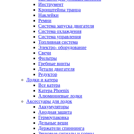
Инструмент
Кронштейны транца
Наклейки
Ремни
Система запуска двигателя
Система охлаждения
Система управления
Топливная система
Электро- оборудование
Свечи
Фильтры
Гребные винты
Детали двигателя
Редуктор
Лодки и катера
Все катера
Катера Phoenix
Алюминиевые лодки
Аксессуары для лодок
Аккумуляторы
Анодная защита
Гермоупаковка
Дельные вещи
Держатели спиннинга
Звуковые сигналы и горны