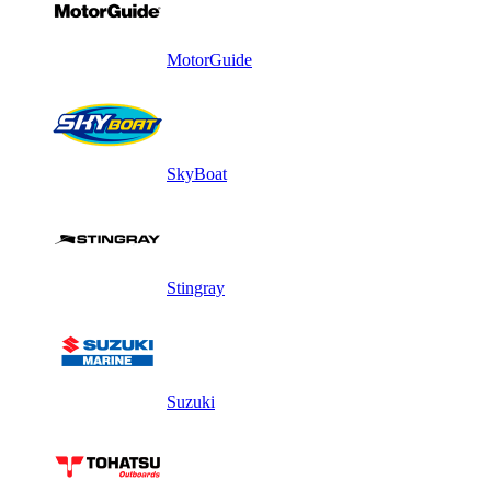
MotorGuide
SkyBoat
Stingray
Suzuki