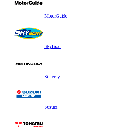
MotorGuide
SkyBoat
Stingray
Suzuki