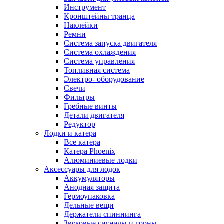
Инструмент
Кронштейны транца
Наклейки
Ремни
Система запуска двигателя
Система охлаждения
Система управления
Топливная система
Электро- оборудование
Свечи
Фильтры
Гребные винты
Детали двигателя
Редуктор
Лодки и катера
Все катера
Катера Phoenix
Алюминиевые лодки
Аксессуары для лодок
Аккумуляторы
Анодная защита
Гермоупаковка
Дельные вещи
Держатели спиннинга
Звуковые сигналы и горны