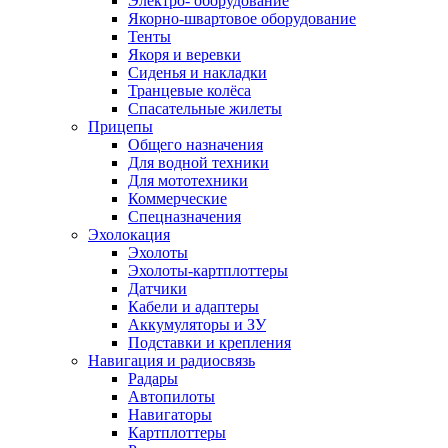
Электро- оборудование
Якорно-швартовое оборудование
Тенты
Якоря и веревки
Сиденья и накладки
Транцевые колёса
Спасательные жилеты
Прицепы
Общего назначения
Для водной техники
Для мототехники
Коммерческие
Спецназначения
Эхолокация
Эхолоты
Эхолоты-картплоттеры
Датчики
Кабели и адаптеры
Аккумуляторы и ЗУ
Подставки и крепления
Навигация и радиосвязь
Радары
Автопилоты
Навигаторы
Картплоттеры