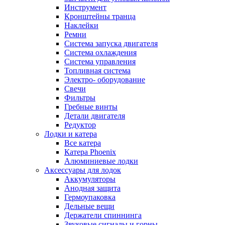
Инструмент
Кронштейны транца
Наклейки
Ремни
Система запуска двигателя
Система охлаждения
Система управления
Топливная система
Электро- оборудование
Свечи
Фильтры
Гребные винты
Детали двигателя
Редуктор
Лодки и катера
Все катера
Катера Phoenix
Алюминиевые лодки
Аксессуары для лодок
Аккумуляторы
Анодная защита
Гермоупаковка
Дельные вещи
Держатели спиннинга
Звуковые сигналы и горны