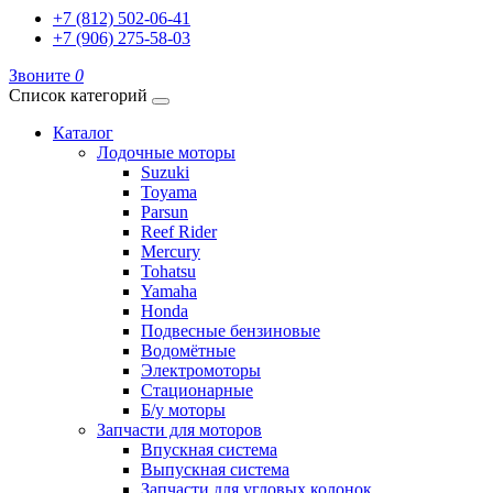
+7 (812) 502-06-41
+7 (906) 275-58-03
Звоните
0
Список категорий
Каталог
Лодочные моторы
Suzuki
Toyama
Parsun
Reef Rider
Mercury
Tohatsu
Yamaha
Honda
Подвесные бензиновые
Водомётные
Электромоторы
Стационарные
Б/у моторы
Запчасти для моторов
Впускная система
Выпускная система
Запчасти для угловых колонок