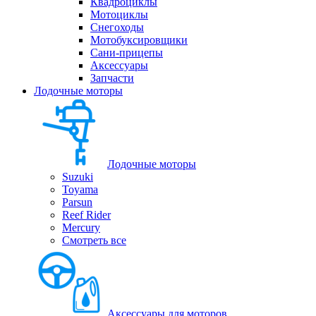
Квадроциклы
Мотоциклы
Снегоходы
Мотобуксировщики
Сани-прицепы
Аксессуары
Запчасти
Лодочные моторы
Лодочные моторы
Suzuki
Toyama
Parsun
Reef Rider
Mercury
Смотреть все
Аксессуары для моторов