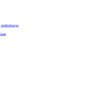
 вейкборда
елаж