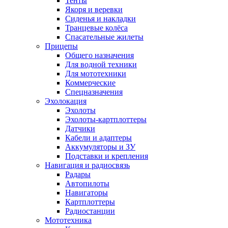
Тенты
Якоря и веревки
Сиденья и накладки
Транцевые колёса
Спасательные жилеты
Прицепы
Общего назначения
Для водной техники
Для мототехники
Коммерческие
Спецназначения
Эхолокация
Эхолоты
Эхолоты-картплоттеры
Датчики
Кабели и адаптеры
Аккумуляторы и ЗУ
Подставки и крепления
Навигация и радиосвязь
Радары
Автопилоты
Навигаторы
Картплоттеры
Радиостанции
Мототехника