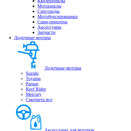
Квадроциклы
Мотоциклы
Снегоходы
Мотобуксировщики
Сани-прицепы
Аксессуары
Запчасти
Лодочные моторы
Лодочные моторы
Suzuki
Toyama
Parsun
Reef Rider
Mercury
Смотреть все
Аксессуары для моторов