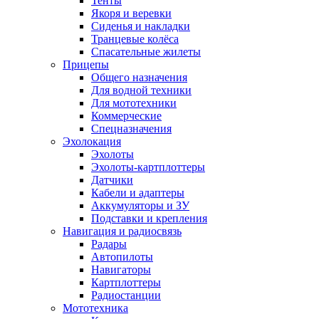
Тенты
Якоря и веревки
Сиденья и накладки
Транцевые колёса
Спасательные жилеты
Прицепы
Общего назначения
Для водной техники
Для мототехники
Коммерческие
Спецназначения
Эхолокация
Эхолоты
Эхолоты-картплоттеры
Датчики
Кабели и адаптеры
Аккумуляторы и ЗУ
Подставки и крепления
Навигация и радиосвязь
Радары
Автопилоты
Навигаторы
Картплоттеры
Радиостанции
Мототехника