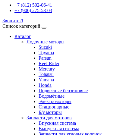
+7 (812) 502-06-41
+7 (906) 275-58-03
Звоните
0
Список категорий
Каталог
Лодочные моторы
Suzuki
Toyama
Parsun
Reef Rider
Mercury
Tohatsu
Yamaha
Honda
Подвесные бензиновые
Водомётные
Электромоторы
Стационарные
Б/у моторы
Запчасти для моторов
Впускная система
Выпускная система
Запчасти для угловых колонок