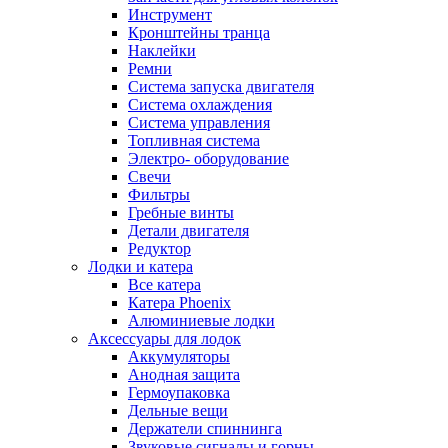
Инструмент
Кронштейны транца
Наклейки
Ремни
Система запуска двигателя
Система охлаждения
Система управления
Топливная система
Электро- оборудование
Свечи
Фильтры
Гребные винты
Детали двигателя
Редуктор
Лодки и катера
Все катера
Катера Phoenix
Алюминиевые лодки
Аксессуары для лодок
Аккумуляторы
Анодная защита
Гермоупаковка
Дельные вещи
Держатели спиннинга
Звуковые сигналы и горны