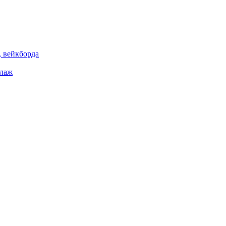
 вейкборда
елаж