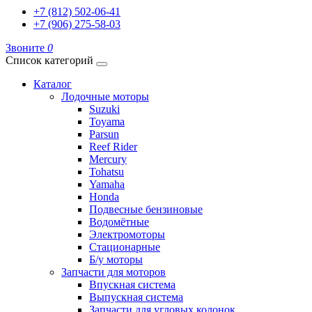
+7 (812) 502-06-41
+7 (906) 275-58-03
Звоните
0
Список категорий
Каталог
Лодочные моторы
Suzuki
Toyama
Parsun
Reef Rider
Mercury
Tohatsu
Yamaha
Honda
Подвесные бензиновые
Водомётные
Электромоторы
Стационарные
Б/у моторы
Запчасти для моторов
Впускная система
Выпускная система
Запчасти для угловых колонок