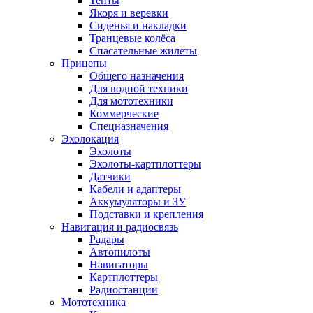
Тенты
Якоря и веревки
Сиденья и накладки
Транцевые колёса
Спасательные жилеты
Прицепы
Общего назначения
Для водной техники
Для мототехники
Коммерческие
Спецназначения
Эхолокация
Эхолоты
Эхолоты-картплоттеры
Датчики
Кабели и адаптеры
Аккумуляторы и ЗУ
Подставки и крепления
Навигация и радиосвязь
Радары
Автопилоты
Навигаторы
Картплоттеры
Радиостанции
Мототехника