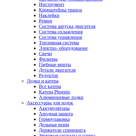
Инструмент
Кронштейны транца
Наклейки
Ремни
Система запуска двигателя
Система охлаждения
Система управления
Топливная система
Электро- оборудование
Свечи
Фильтры
Гребные винты
Детали двигателя
Редуктор
Лодки и катера
Все катера
Катера Phoenix
Алюминиевые лодки
Аксессуары для лодок
Аккумуляторы
Анодная защита
Гермоупаковка
Дельные вещи
Держатели спиннинга
Звуковые сигналы и горны