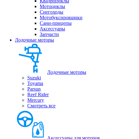
Квадроциклы
Мотоциклы
Снегоходы
Мотобуксировщики
Сани-прицепы
Аксессуары
Запчасти
Лодочные моторы
Лодочные моторы
Suzuki
Toyama
Parsun
Reef Rider
Mercury
Смотреть все
Аксессуары для моторов