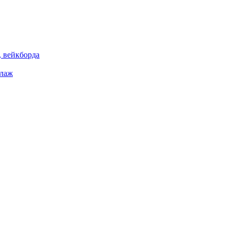
 вейкборда
елаж