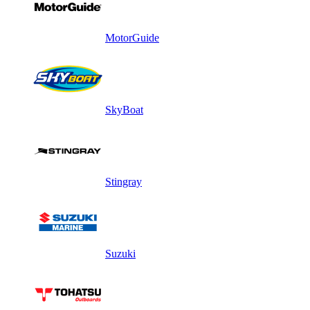
MotorGuide
SkyBoat
Stingray
Suzuki