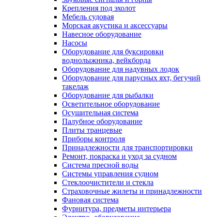
Крепления под эхолот
Мебель судовая
Морская акустика и аксессуары
Навесное оборудование
Насосы
Оборудование для буксировки
воднолыжника, вейкборда
Оборудование для надувных лодок
Оборудование для парусных яхт, бегучий
такелаж
Оборудование для рыбалки
Осветительное оборудование
Осушительная система
Палубное оборудование
Плиты транцевые
Приборы контроля
Принадлежности для транспортировки
Ремонт, покраска и уход за судном
Система пресной воды
Системы управления судном
Стеклоочистители и стекла
Страховочные жилеты и принадлежности
Фановая система
Фурнитура, предметы интерьера