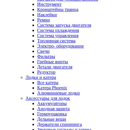
Инструмент
Кронштейны транца
Наклейки
Ремни
Система запуска двигателя
Система охлаждения
Система управления
Топливная система
Электро- оборудование
Свечи
Фильтры
Гребные винты
Детали двигателя
Редуктор
Лодки и катера
Все катера
Катера Phoenix
Алюминиевые лодки
Аксессуары для лодок
Аккумуляторы
Анодная защита
Гермоупаковка
Дельные вещи
Держатели спиннинга
Звуковые сигналы и горны