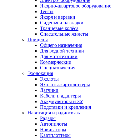
Электро- оборудование
Якорно-швартовое оборудование
Тенты
Якоря и веревки
Сиденья и накладки
Транцевые колёса
Спасательные жилеты
Прицепы
Общего назначения
Для водной техники
Для мототехники
Коммерческие
Спецназначения
Эхолокация
Эхолоты
Эхолоты-картплоттеры
Датчики
Кабели и адаптеры
Аккумуляторы и ЗУ
Подставки и крепления
Навигация и радиосвязь
Радары
Автопилоты
Навигаторы
Картплоттеры