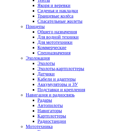
Тенты
Якоря и веревки
Сиденья и накладки
Транцевые колёса
Спасательные жилеты
Прицепы
Общего назначения
Для водной техники
Для мототехники
Коммерческие
Спецназначения
Эхолокация
Эхолоты
Эхолоты-картплоттеры
Датчики
Кабели и адаптеры
Аккумуляторы и ЗУ
Подставки и крепления
Навигация и радиосвязь
Радары
Автопилоты
Навигаторы
Картплоттеры
Радиостанции
Мототехника