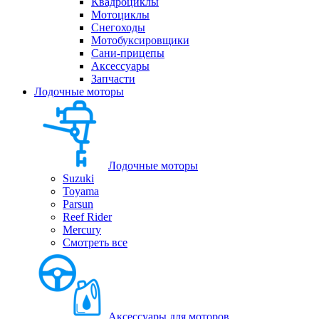
Квадроциклы
Мотоциклы
Снегоходы
Мотобуксировщики
Сани-прицепы
Аксессуары
Запчасти
Лодочные моторы
Лодочные моторы
Suzuki
Toyama
Parsun
Reef Rider
Mercury
Смотреть все
Аксессуары для моторов