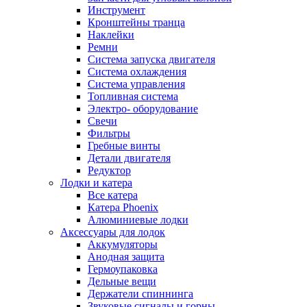
Инструмент
Кронштейны транца
Наклейки
Ремни
Система запуска двигателя
Система охлаждения
Система управления
Топливная система
Электро- оборудование
Свечи
Фильтры
Гребные винты
Детали двигателя
Редуктор
Лодки и катера
Все катера
Катера Phoenix
Алюминиевые лодки
Аксессуары для лодок
Аккумуляторы
Анодная защита
Гермоупаковка
Дельные вещи
Держатели спиннинга
Звуковые сигналы и горны