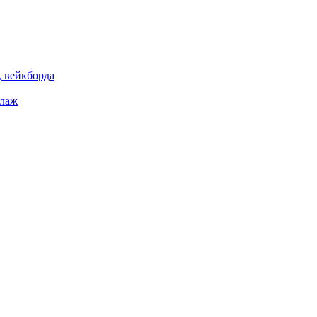
 вейкборда
елаж