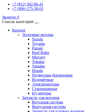
+7 (812) 502-06-41
+7 (906) 275-58-03
Звоните
0
Список категорий
Каталог
Лодочные моторы
Suzuki
Toyama
Parsun
Reef Rider
Mercury
Tohatsu
Yamaha
Honda
Подвесные бензиновые
Водомётные
Электромоторы
Стационарные
Б/у моторы
Запчасти для моторов
Впускная система
Выпускная система
Запчасти для угловых колонок