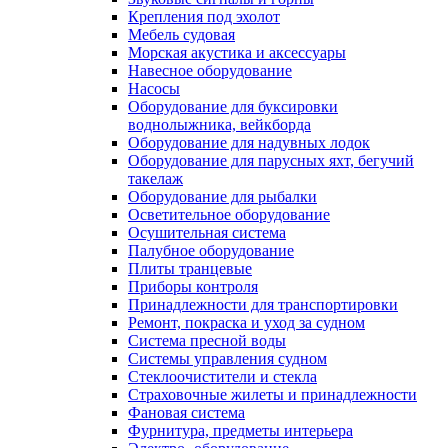
Крепления под эхолот
Мебель судовая
Морская акустика и аксессуары
Навесное оборудование
Насосы
Оборудование для буксировки
воднолыжника, вейкборда
Оборудование для надувных лодок
Оборудование для парусных яхт, бегучий
такелаж
Оборудование для рыбалки
Осветительное оборудование
Осушительная система
Палубное оборудование
Плиты транцевые
Приборы контроля
Принадлежности для транспортировки
Ремонт, покраска и уход за судном
Система пресной воды
Системы управления судном
Стеклоочистители и стекла
Страховочные жилеты и принадлежности
Фановая система
Фурнитура, предметы интерьера