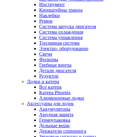
Инструмент
Кронштейны транца
Наклейки
Ремни
Система запуска двигателя
Система охлаждения
Система управления
Топливная система
Электро- оборудование
Свечи
Фильтры
Гребные винты
Детали двигателя
Редуктор
Лодки и катера
Все катера
Катера Phoenix
Алюминиевые лодки
Аксессуары для лодок
Аккумуляторы
Анодная защита
Гермоупаковка
Дельные вещи
Держатели спиннинга
Звуковые сигналы и горны