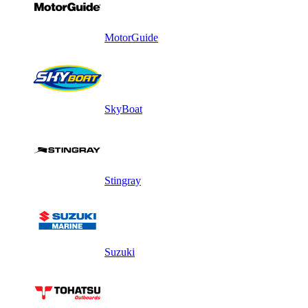
MotorGuide
SkyBoat
Stingray
Suzuki