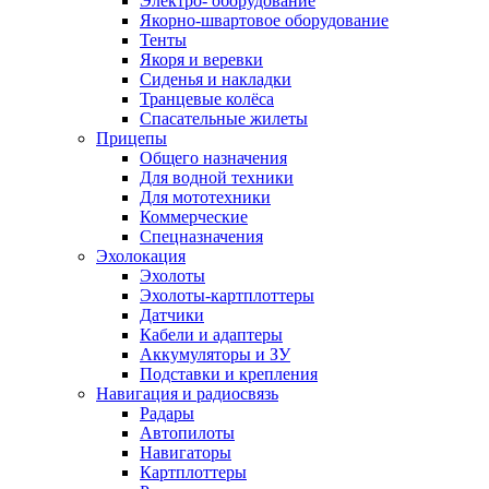
Электро- оборудование
Якорно-швартовое оборудование
Тенты
Якоря и веревки
Сиденья и накладки
Транцевые колёса
Спасательные жилеты
Прицепы
Общего назначения
Для водной техники
Для мототехники
Коммерческие
Спецназначения
Эхолокация
Эхолоты
Эхолоты-картплоттеры
Датчики
Кабели и адаптеры
Аккумуляторы и ЗУ
Подставки и крепления
Навигация и радиосвязь
Радары
Автопилоты
Навигаторы
Картплоттеры